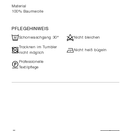
Material
100% Baumwolle
PFLEGEHINWEIS
R
d
Schonwaschgang 30°
Nicht bleichen
Trocknen im Tumbler
-
h
Nicht heiß bügeln
nicht möglich
Professionelle
"
Textilpflege