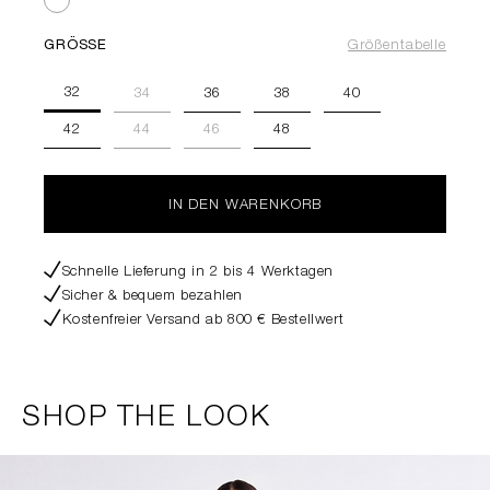
GRÖSSE
Größentabelle
32
34
36
38
40
42
44
46
48
IN DEN WARENKORB
Schnelle Lieferung in 2 bis 4 Werktagen
Sicher & bequem bezahlen
Kostenfreier Versand ab 800 € Bestellwert
SHOP THE LOOK