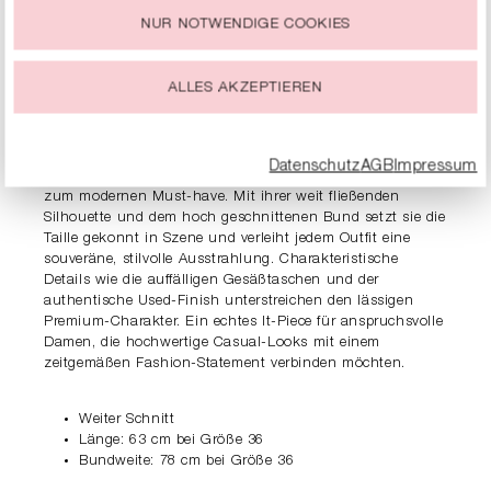
„Cookie-Einstellungen“ beschrieben werden.
NUR NOTWENDIGE COOKIES
Du kannst Deine Einwilligung zur Nutzung von Cookies zu
PRODUKTDETAILS
jeder Zeit ändern oder widerrufen.
ALLES AKZEPTIEREN
BESCHREIBUNG
Die RIANI Culotte aus hochwertigem Authentic Denim
Datenschutz
AGB
Impressum
interpretiert den klassischen Denim-Look neu und wird so
zum modernen Must-have. Mit ihrer weit fließenden
Silhouette und dem hoch geschnittenen Bund setzt sie die
Taille gekonnt in Szene und verleiht jedem Outfit eine
souveräne, stilvolle Ausstrahlung. Charakteristische
Details wie die auffälligen Gesäßtaschen und der
authentische Used-Finish unterstreichen den lässigen
Premium-Charakter. Ein echtes It-Piece für anspruchsvolle
Damen, die hochwertige Casual-Looks mit einem
zeitgemäßen Fashion-Statement verbinden möchten.
Weiter Schnitt
Länge: 63 cm bei Größe 36
Bundweite: 78 cm bei Größe 36