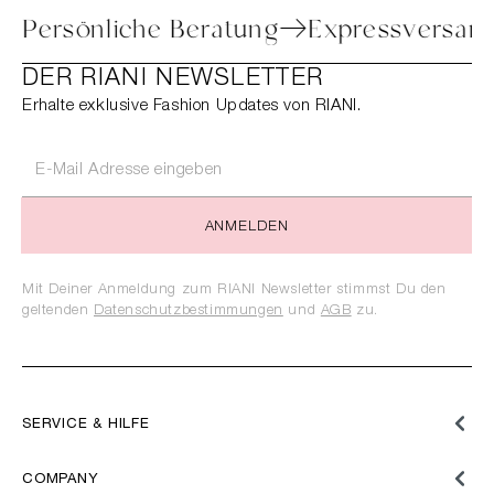
ure
Persönliche Beratung
Expressver
DER RIANI NEWSLETTER
Erhalte exklusive Fashion Updates von RIANI.
ANMELDEN
Mit Deiner Anmeldung zum RIANI Newsletter stimmst Du den
geltenden
Datenschutzbestimmungen
und
AGB
zu.
SERVICE & HILFE
COMPANY