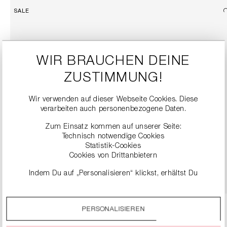
SALE
WIR BRAUCHEN DEINE
ZUSTIMMUNG!
Wir verwenden auf dieser Webseite Cookies. Diese
verarbeiten auch personenbezogene Daten.
BALLERINAS AUS SPITZE
Zum Einsatz kommen auf unserer Seite:
119,90 €
239,00 €
Technisch notwendige Cookies
Statistik-Cookies
Cookies von Drittanbietern
DETAILS
Indem Du auf „Personalisieren“ klickst, erhältst Du
genauere Informationen zu unseren Cookies und kannst
diese nach Deinen eigenen Bedürfnissen anpassen.
PERSONALISIEREN
Durch einen Klick auf das Auswahlfeld „Alle akzeptieren“
stimmst Du der Verwendung aller Cookies zu, die unter