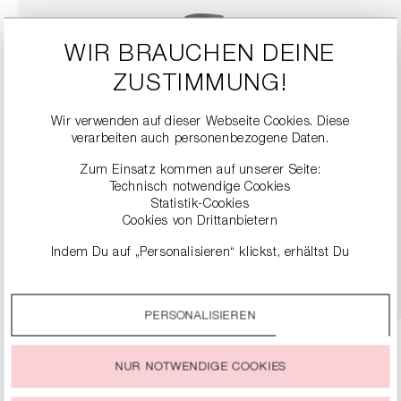
WIR BRAUCHEN DEINE
ZUSTIMMUNG!
Wir verwenden auf dieser Webseite Cookies. Diese
verarbeiten auch personenbezogene Daten.
Zum Einsatz kommen auf unserer Seite:
Technisch notwendige Cookies
LEDERSTIEFEL MIT BLOCKABSATZ
Statistik-Cookies
249,90 €
499,00 €
Cookies von Drittanbietern
Indem Du auf „Personalisieren“ klickst, erhältst Du
DETAILS
genauere Informationen zu unseren Cookies und kannst
diese nach Deinen eigenen Bedürfnissen anpassen.
PERSONALISIEREN
Durch einen Klick auf das Auswahlfeld „Alle akzeptieren“
stimmst Du der Verwendung aller Cookies zu, die unter
„Cookie-Einstellungen“ beschrieben werden.
NUR NOTWENDIGE COOKIES
Du kannst Deine Einwilligung zur Nutzung von Cookies zu
jeder Zeit ändern oder widerrufen.