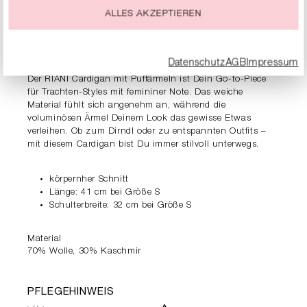
ALLES AKZEPTIEREN
PRODUKTDETAILS
BESCHREIBUNG
Datenschutz
AGB
Impressum
Der RIANI Cardigan mit Puffärmeln ist Dein Go-to-Piece
für Trachten-Styles mit femininer Note. Das weiche
Material fühlt sich angenehm an, während die
voluminösen Ärmel Deinem Look das gewisse Etwas
verleihen. Ob zum Dirndl oder zu entspannten Outfits –
mit diesem Cardigan bist Du immer stilvoll unterwegs.
körpernher Schnitt
Länge: 41 cm bei Größe S
Schulterbreite: 32 cm bei Größe S
Material
70% Wolle, 30% Kaschmir
PFLEGEHINWEIS