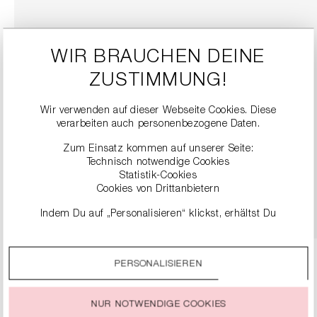
WIR BRAUCHEN DEINE
ZUSTIMMUNG!
Wir verwenden auf dieser Webseite Cookies. Diese
verarbeiten auch personenbezogene Daten.
SNEAKER
Zum Einsatz kommen auf unserer Seite:
279,00 €
Technisch notwendige Cookies
Statistik-Cookies
Cookies von Drittanbietern
DETAILS
Indem Du auf „Personalisieren“ klickst, erhältst Du
genauere Informationen zu unseren Cookies und kannst
diese nach Deinen eigenen Bedürfnissen anpassen.
PERSONALISIEREN
Durch einen Klick auf das Auswahlfeld „Alle akzeptieren“
stimmst Du der Verwendung aller Cookies zu, die unter
„Cookie-Einstellungen“ beschrieben werden.
NUR NOTWENDIGE COOKIES