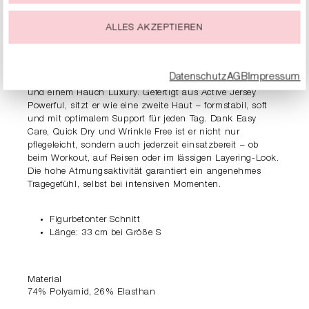
Du kannst Deine Einwilligung zur Nutzung von Cookies zu
PRODUKTDETAILS
jeder Zeit ändern oder widerrufen.
ALLES AKZEPTIEREN
BESCHREIBUNG
Maximale Performance, minimaler Aufwand: Das
Datenschutz
AGB
Impressum
Bustier überzeugt mit cleanem Design, starker Funktion
und einem Hauch Luxury. Gefertigt aus Active Jersey
Powerful, sitzt er wie eine zweite Haut – formstabil, soft
und mit optimalem Support für jeden Tag. Dank Easy
Care, Quick Dry und Wrinkle Free ist er nicht nur
pflegeleicht, sondern auch jederzeit einsatzbereit – ob
beim Workout, auf Reisen oder im lässigen Layering-Look.
Die hohe Atmungsaktivität garantiert ein angenehmes
Tragegefühl, selbst bei intensiven Momenten.
Figurbetonter Schnitt
Länge: 33 cm bei Größe S
Material
74% Polyamid, 26% Elasthan