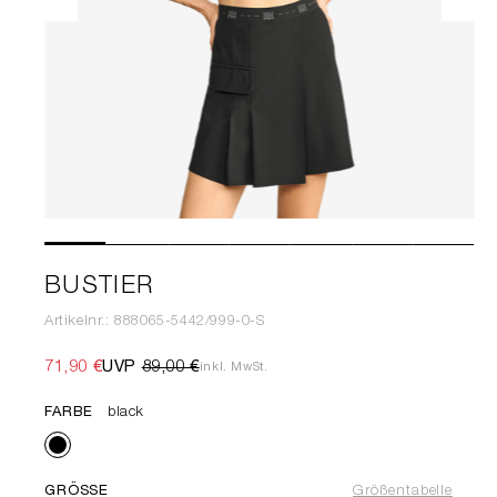
BUSTIER
Artikelnr.: 888065-5442/999-0-S
71,90 €
UVP
89,00 €
inkl. MwSt.
FARBE
black
GRÖSSE
Größentabelle