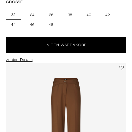
GRÖSSE
32
34
36
38
40
42
44
46
48
IN DEN WARENKORB
zu den Details