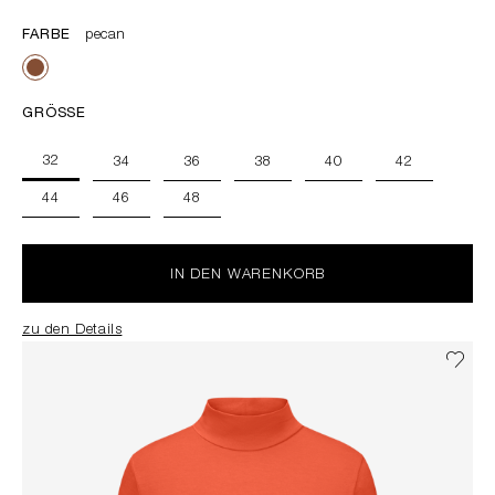
FARBE
pecan
GRÖSSE
32
34
36
38
40
42
44
46
48
IN DEN WARENKORB
zu den Details