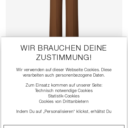
WIR BRAUCHEN DEINE
ZUSTIMMUNG!
STRAIGHT-FIT HOSE
Wir verwenden auf dieser Webseite Cookies. Diese
269,99 €
inkl. MwSt.
verarbeiten auch personenbezogene Daten.
FARBE
pecan
Zum Einsatz kommen auf unserer Seite:
Technisch notwendige Cookies
Statistik-Cookies
Cookies von Drittanbietern
GRÖSSE
Indem Du auf „Personalisieren“ klickst, erhältst Du
32
34
36
38
40
42
genauere Informationen zu unseren Cookies und kannst
diese nach Deinen eigenen Bedürfnissen anpassen.
44
46
48