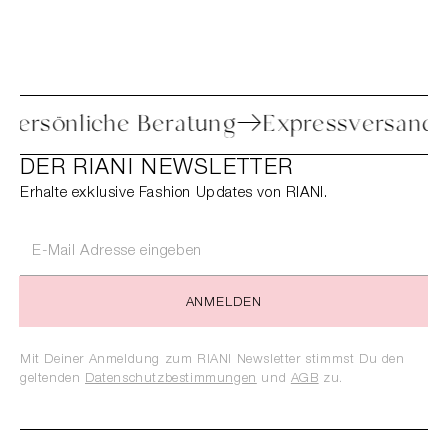
re
Persönliche Beratung
Expressvers
DER RIANI NEWSLETTER
Erhalte exklusive Fashion Updates von RIANI.
ANMELDEN
Mit Deiner Anmeldung zum RIANI Newsletter stimmst Du den
geltenden
Datenschutzbestimmungen
und
AGB
zu.