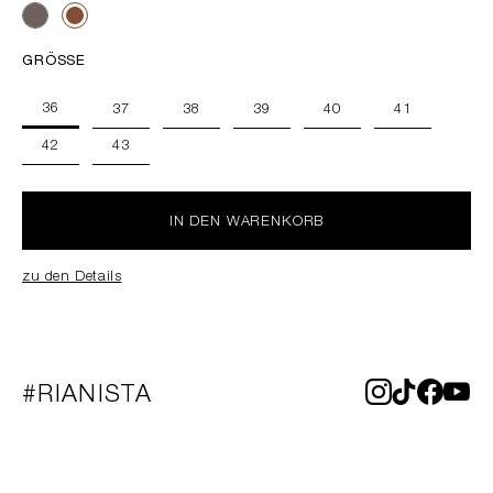
GRÖSSE
36
37
38
39
40
41
42
43
IN DEN WARENKORB
zu den Details
#RIANISTA