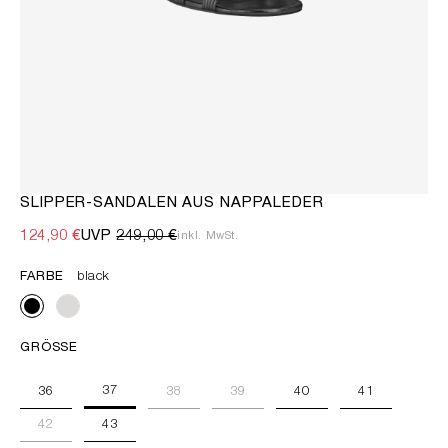
SLIPPER-SANDALEN AUS NAPPALEDER
124,90 €
UVP
249,00 €
inkl. MwSt.
FARBE
black
GRÖSSE
37
36
38
39
40
41
42
43