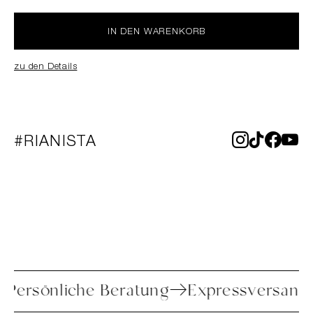
IN DEN WARENKORB
zu den Details
#RIANISTA
re
Persönliche Beratung
Expressversa