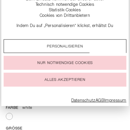
Technisch notwendige Cookies
Statistik-Cookies
Cookies von Drittanbietern
Indem Du auf „Personalisieren“ klickst, erhältst Du
genauere Informationen zu unseren Cookies und kannst
diese nach Deinen eigenen Bedürfnissen anpassen.
PERSONALISIEREN
Durch einen Klick auf das Auswahlfeld „Alle akzeptieren“
stimmst Du der Verwendung aller Cookies zu, die unter
„Cookie-Einstellungen“ beschrieben werden.
NUR NOTWENDIGE COOKIES
Du kannst Deine Einwilligung zur Nutzung von Cookies zu
jeder Zeit ändern oder widerrufen.
ALLES AKZEPTIEREN
TANKTOP
99,00 €
inkl. MwSt.
Datenschutz
AGB
Impressum
FARBE
white
GRÖSSE