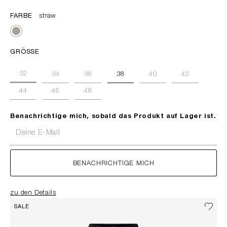
FARBE
straw
GRÖSSE
32
34
36
38
40
42
44
46
48
Benachrichtige mich, sobald das Produkt auf Lager ist.
Deine E-Mail
BENACHRICHTIGE MICH
zu den Details
SALE