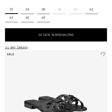
32
34
36
38
40
42
44
46
48
IN DEN WARENKORB
zu den Details
SALE