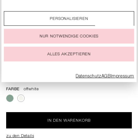
genauere Informationen zu unseren Cookies und kannst
diese nach Deinen eigenen Bedürfnissen anpassen.
PERSONALISIEREN
Durch einen Klick auf das Auswahlfeld „Alle akzeptieren“
stimmst Du der Verwendung aller Cookies zu, die unter
„Cookie-Einstellungen“ beschrieben werden.
NUR NOTWENDIGE COOKIES
Du kannst Deine Einwilligung zur Nutzung von Cookies zu
jeder Zeit ändern oder widerrufen.
ALLES AKZEPTIEREN
HANDTASCHE IN TWEED-OPTIK
Datenschutz
AGB
Impressum
189,90 €
UVP
379,00 €
inkl. MwSt.
FARBE
offwhite
IN DEN WARENKORB
zu den Details