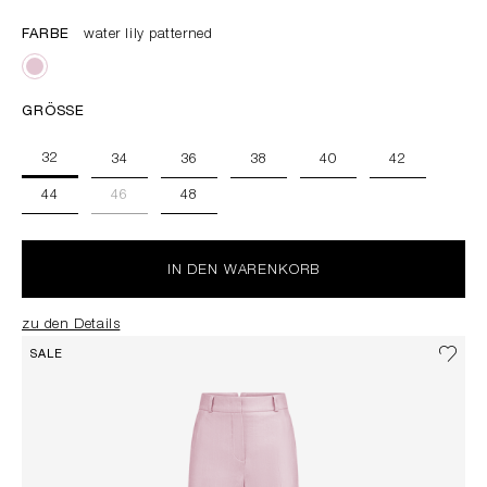
FARBE
water lily patterned
GRÖSSE
32
34
36
38
40
42
44
46
48
IN DEN WARENKORB
zu den Details
SALE