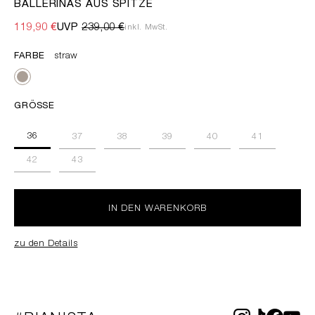
BALLERINAS AUS SPITZE
119,90 €
UVP
239,00 €
inkl. MwSt.
FARBE
straw
GRÖSSE
36
37
38
39
40
41
42
43
IN DEN WARENKORB
zu den Details