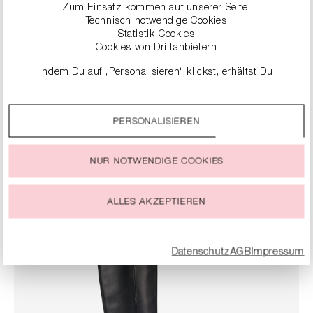
Zum Einsatz kommen auf unserer Seite:
44
46
48
Technisch notwendige Cookies
Statistik-Cookies
Cookies von Drittanbietern
Benachrichtige mich, sobald das Produkt auf Lager ist.
Deine E-Mail
Indem Du auf „Personalisieren“ klickst, erhältst Du
genauere Informationen zu unseren Cookies und kannst
diese nach Deinen eigenen Bedürfnissen anpassen.
BENACHRICHTIGE MICH
PERSONALISIEREN
Durch einen Klick auf das Auswahlfeld „Alle akzeptieren“
stimmst Du der Verwendung aller Cookies zu, die unter
„Cookie-Einstellungen“ beschrieben werden.
zu den Details
NUR NOTWENDIGE COOKIES
Du kannst Deine Einwilligung zur Nutzung von Cookies zu
jeder Zeit ändern oder widerrufen.
ALLES AKZEPTIEREN
Datenschutz
AGB
Impressum