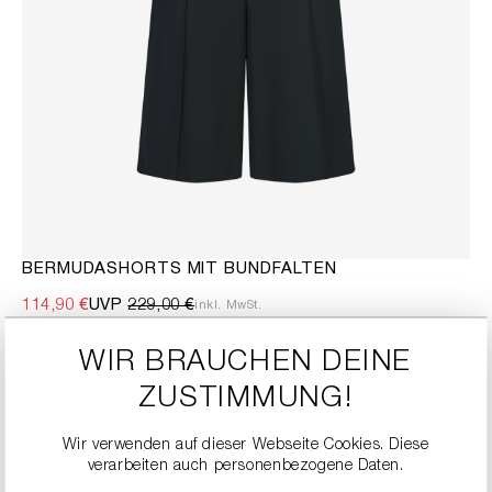
BERMUDASHORTS MIT BUNDFALTEN
114,90 €
UVP
229,00 €
inkl. MwSt.
FARBE
black
WIR BRAUCHEN DEINE
ZUSTIMMUNG!
GRÖSSE
Wir verwenden auf dieser Webseite Cookies. Diese
verarbeiten auch personenbezogene Daten.
36
32
34
38
40
42