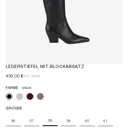
LEDERSTIEFEL MIT BLOCKABSATZ
499,00 €
inkl. MwSt.
FARBE
black
GRÖSSE
38
36
37
39
40
41