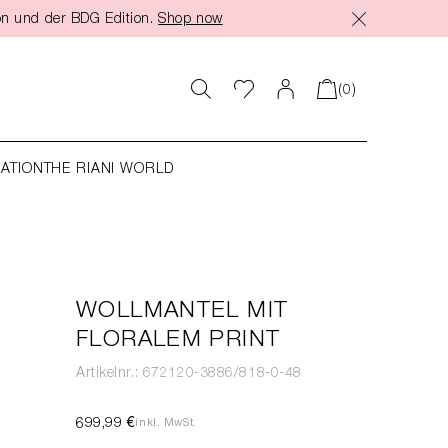
on und der BDG Edition.
Shop now
(0)
RATION
THE RIANI WORLD
WOLLMANTEL MIT
FLORALEM PRINT
Artikelnr.: 672120-3886/818-0-48
699,99 €
inkl. MwSt.