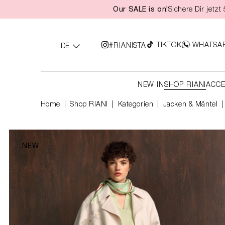
Our SALE is on!
Sichere Dir jetz
springen
Zur Hauptnavigation springen
TIKTOK
WHATSA
#RIANISTA
DE
NEW IN
SHOP RIANI
ACCE
Home
Shop RIANI
|
Kategorien
|
Jacken & Mäntel
NEW