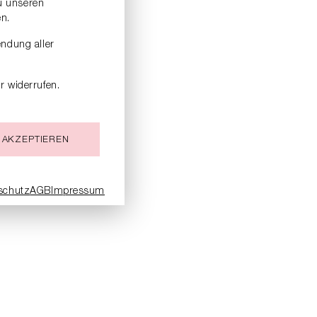
zu unseren
n.
endung aller
r widerrufen.
 AKZEPTIEREN
schutz
AGB
Impressum