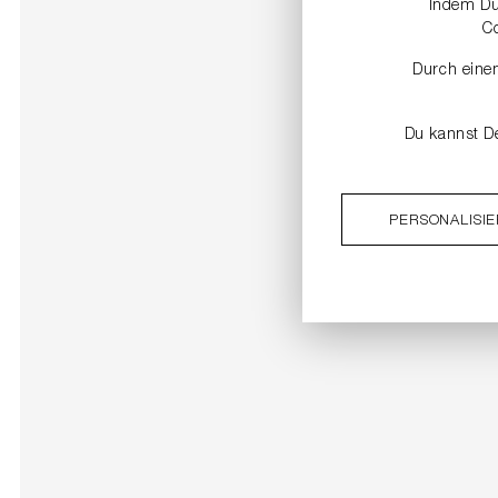
Indem Du 
C
Durch einen
Du kannst De
PERSONALISI