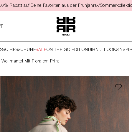
t 50% Rabatt auf Deine Favoriten aus der Frühjahrs-/Sommerkollekti
PP
SSOIRES
SCHUHE
SALE
ON THE GO EDITION
DIRNDL
LOOKS
INSPI
Wollmantel Mit Floralem Print