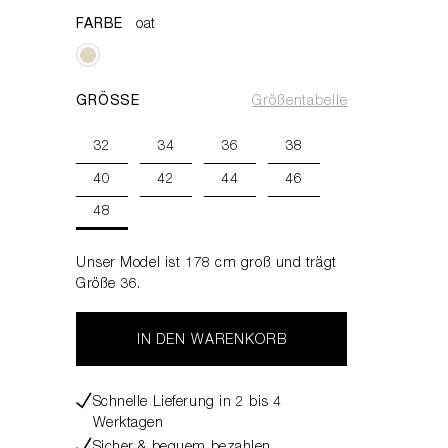
FARBE
oat
GRÖSSE
Größentabelle
32
34
36
38
40
42
44
46
48
Unser Model ist 178 cm groß und trägt
Größe 36.
IN DEN WARENKORB
Schnelle Lieferung in 2 bis 4
Werktagen