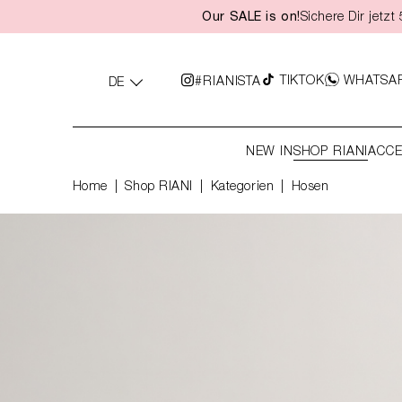
Our SALE is on!
Sichere Dir jetz
springen
Zur Hauptnavigation springen
TIKTOK
WHATSA
#RIANISTA
DE
NEW IN
SHOP RIANI
ACCE
Home
Shop RIANI
|
Kategorien
|
Hosen