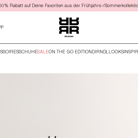
t 50% Rabatt auf Deine Favoriten aus der Frühjahrs-/Sommerkollekti
PP
SSOIRES
SCHUHE
SALE
ON THE GO EDITION
DIRNDL
LOOKS
INSPI