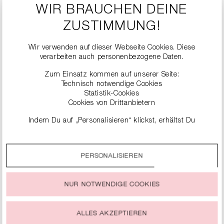
WIR BRAUCHEN DEINE
Professionelle
"
Textilpflege
ZUSTIMMUNG!
Wir verwenden auf dieser Webseite Cookies. Diese
verarbeiten auch personenbezogene Daten.
Zum Einsatz kommen auf unserer Seite:
Technisch notwendige Cookies
Statistik-Cookies
Cookies von Drittanbietern
Indem Du auf „Personalisieren“ klickst, erhältst Du
genauere Informationen zu unseren Cookies und kannst
ÄHNLICHE
diese nach Deinen eigenen Bedürfnissen anpassen.
PRODUKTE
PERSONALISIEREN
Durch einen Klick auf das Auswahlfeld „Alle akzeptieren“
stimmst Du der Verwendung aller Cookies zu, die unter
„Cookie-Einstellungen“ beschrieben werden.
NUR NOTWENDIGE COOKIES
Du kannst Deine Einwilligung zur Nutzung von Cookies zu
jeder Zeit ändern oder widerrufen.
ALLES AKZEPTIEREN