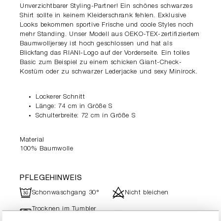
Unverzichtbarer Styling-Partner! Ein schönes schwarzes
Shirt sollte in keinem Kleiderschrank fehlen. Exklusive
Looks bekommen sportive Frische und coole Styles noch
mehr Standing. Unser Modell aus OEKO-TEX-zertifiziertem
Baumwolljersey ist hoch geschlossen und hat als
Blickfang das RIANI-Logo auf der Vorderseite. Ein tolles
Basic zum Beispiel zu einem schicken Giant-Check-
Kostüm oder zu schwarzer Lederjacke und sexy Minirock.
Lockerer Schnitt
Länge: 74 cm in Größe S
Schulterbreite: 72 cm in Größe S
Material
100% Baumwolle
PFLEGEHINWEIS
R
d
Schonwaschgang 30°
Nicht bleichen
Trocknen im Tumbler
-
h
Nicht heiß bügeln
nicht möglich