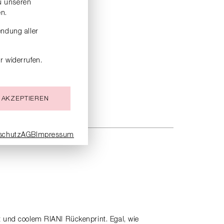
zu unseren
n.
endung aller
r widerrufen.
 AKZEPTIEREN
schutz
AGB
Impressum
t und coolem RIANI Rückenprint. Egal, wie