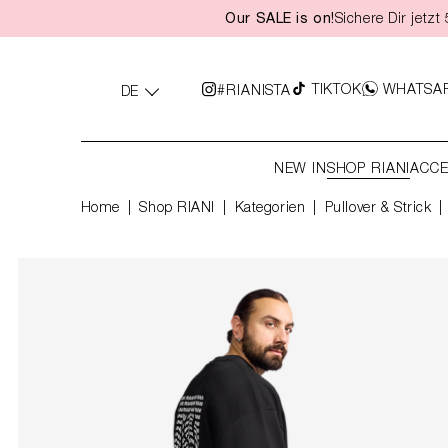
Our SALE is on!
Sichere Dir jetz
springen
Zur Hauptnavigation springen
TIKTOK
WHATSA
#RIANISTA
DE
NEW IN
SHOP RIANI
ACCE
Home
Shop RIANI
|
Kategorien
|
Pullover & Strick