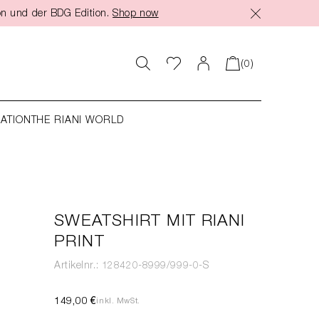
on und der BDG Edition.
Shop now
(0)
RATION
THE RIANI WORLD
SWEATSHIRT MIT RIANI
PRINT
Artikelnr.: 128420-8999/999-0-S
149,00 €
inkl. MwSt.