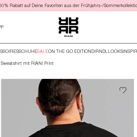
t 50% Rabatt auf Deine Favoriten aus der Frühjahrs-/Sommerkollekti
PP
SSOIRES
SCHUHE
SALE
ON THE GO EDITION
DIRNDL
LOOKS
INSPI
Sweatshirt mit RIANI Print