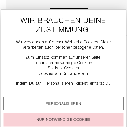
DETAILS
WIR BRAUCHEN DEINE
ZUSTIMMUNG!
Wir verwenden auf dieser Webseite Cookies. Diese
verarbeiten auch personenbezogene Daten.
Zum Einsatz kommen auf unserer Seite:
Technisch notwendige Cookies
Statistik-Cookies
Cookies von Drittanbietern
Indem Du auf „Personalisieren“ klickst, erhältst Du
genauere Informationen zu unseren Cookies und kannst
diese nach Deinen eigenen Bedürfnissen anpassen.
SNEAKER
PERSONALISIEREN
Durch einen Klick auf das Auswahlfeld „Alle akzeptieren“
279,00 €
stimmst Du der Verwendung aller Cookies zu, die unter
„Cookie-Einstellungen“ beschrieben werden.
NUR NOTWENDIGE COOKIES
DETAILS
Du kannst Deine Einwilligung zur Nutzung von Cookies zu