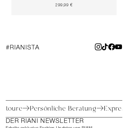
299,99 €
#RIANISTA
he Retoure
Persönliche Beratung
Expr
DER RIANI NEWSLETTER