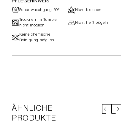
PFLEGEHINWEIS
R
d
Schonwaschgang 30°
Nicht bleichen
Trocknen im Tumbler
-
h
Nicht heiß bügeln
nicht möglich
Keine chemische
#
Reinigung möglich
ÄHNLICHE
PRODUKTE