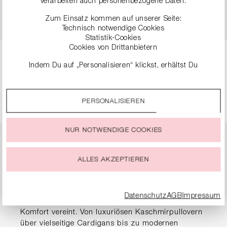
verarbeiten auch personenbezogene Daten.
FEINER STRUKTUR
99,90 €
199,00 €
Zum Einsatz kommen auf unserer Seite:
89,90 €
179,00 €
Technisch notwendige Cookies
Statistik-Cookies
Cookies von Drittanbietern
Indem Du auf „Personalisieren“ klickst, erhältst Du
Seite
Seite
Seite
Seite
1
2
3
4
genauere Informationen zu unseren Cookies und kannst
diese nach Deinen eigenen Bedürfnissen anpassen.
PERSONALISIEREN
Durch einen Klick auf das Auswahlfeld „Alle akzeptieren“
stimmst Du der Verwendung aller Cookies zu, die unter
„Cookie-Einstellungen“ beschrieben werden.
NUR NOTWENDIGE COOKIES
Du kannst Deine Einwilligung zur Nutzung von Cookies zu
Pullover & Strick für
jeder Zeit ändern oder widerrufen.
ALLES AKZEPTIEREN
Damen
Datenschutz
AGB
Impressum
Entdecke exquisite Strickmode, die Eleganz mit
Komfort vereint. Von luxuriösen Kaschmirpullovern
über vielseitige Cardigans bis zu modernen