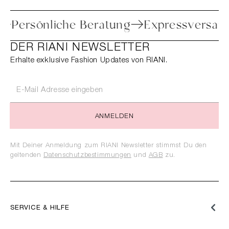
Retoure
Persönliche Beratung
Express
DER RIANI NEWSLETTER
Erhalte exklusive Fashion Updates von RIANI.
ANMELDEN
Mit Deiner Anmeldung zum RIANI Newsletter stimmst Du den
geltenden
Datenschutzbestimmungen
und
AGB
zu.
SERVICE & HILFE