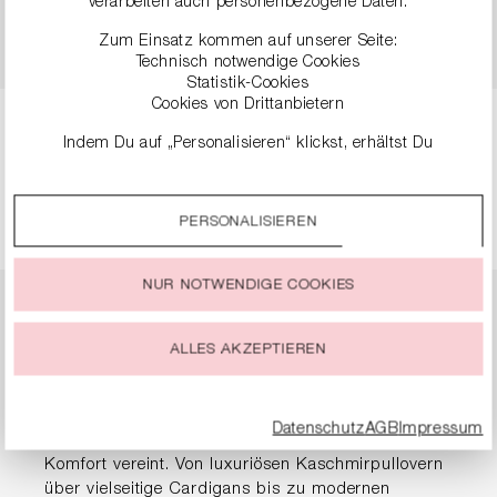
verarbeiten auch personenbezogene Daten.
FEINER STRUKTUR
99,90 €
199,00 €
Zum Einsatz kommen auf unserer Seite:
89,90 €
179,00 €
Technisch notwendige Cookies
Statistik-Cookies
Cookies von Drittanbietern
Indem Du auf „Personalisieren“ klickst, erhältst Du
Seite
Seite
Seite
Seite
1
2
3
4
genauere Informationen zu unseren Cookies und kannst
diese nach Deinen eigenen Bedürfnissen anpassen.
PERSONALISIEREN
Durch einen Klick auf das Auswahlfeld „Alle akzeptieren“
stimmst Du der Verwendung aller Cookies zu, die unter
„Cookie-Einstellungen“ beschrieben werden.
NUR NOTWENDIGE COOKIES
Du kannst Deine Einwilligung zur Nutzung von Cookies zu
Pullover & Strick für
jeder Zeit ändern oder widerrufen.
ALLES AKZEPTIEREN
Damen
Datenschutz
AGB
Impressum
Entdecke exquisite Strickmode, die Eleganz mit
Komfort vereint. Von luxuriösen Kaschmirpullovern
über vielseitige Cardigans bis zu modernen