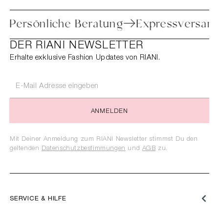
etoure
Persönliche Beratung
Expressv
DER RIANI NEWSLETTER
Erhalte exklusive Fashion Updates von RIANI.
ANMELDEN
Mit Deiner Anmeldung zum RIANI Newsletter stimmst Du den
geltenden
Datenschutzbestimmungen
und
AGB
zu.
SERVICE & HILFE