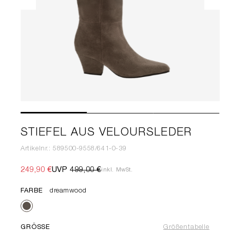
STIEFEL AUS VELOURSLEDER
Artikelnr.: 589500-9558/641-0-39
249,90 €
UVP
499,00 €
inkl. MwSt.
FARBE
dreamwood
GRÖSSE
Größentabelle