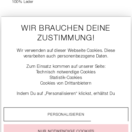
100% Leder
PFLEGEHINWEIS
J
WIR BRAUCHEN DEINE
d
Nicht waschen
Nicht bleichen
ZUSTIMMUNG!
Trocknen im Tumbler
-
l
Nicht bügeln
nicht möglich
Wir verwenden auf dieser Webseite Cookies. Diese
Keine chemische
#
verarbeiten auch personenbezogene Daten.
Reinigung möglich
Zum Einsatz kommen auf unserer Seite:
Technisch notwendige Cookies
Statistik-Cookies
Cookies von Drittanbietern
Indem Du auf „Personalisieren“ klickst, erhältst Du
genauere Informationen zu unseren Cookies und kannst
diese nach Deinen eigenen Bedürfnissen anpassen.
PERSONALISIEREN
Durch einen Klick auf das Auswahlfeld „Alle akzeptieren“
stimmst Du der Verwendung aller Cookies zu, die unter
ÄHNLICHE
„Cookie-Einstellungen“ beschrieben werden.
NUR NOTWENDIGE COOKIES