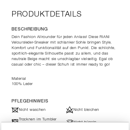
PRODUKTDETAILS
BESCHREIBUNG
Dein Fashion Allrounder für jeden Anlass! Diese RIANI
Veloursleder-Sneaker mit schlanker Sohle bringen Style,
Komfort und Funktionalität auf den Punkt. Die schlichte,
sportlich-elegante Silhouette passt zu allem, und das
neutrale Beige macht sie unschlagbar vielseitig. Egal ob
casual oder chic – dieser Schuh ist immer ready to go!
Material
100% Leder
PFLEGEHINWEIS
J
d
Nicht waschen
Nicht bleichen
Trocknen im Tumbler
-
l
Nicht bügeln
nicht möglich