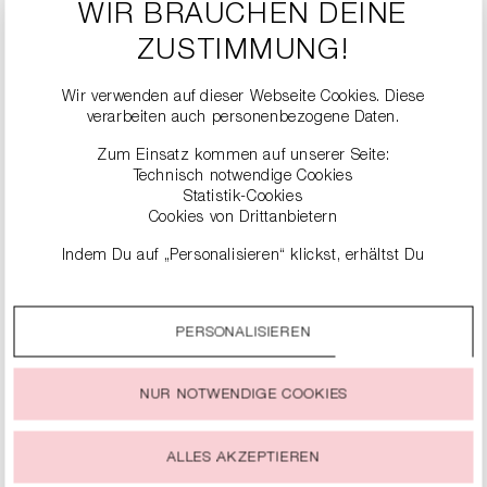
WIR BRAUCHEN DEINE
Keine chemische
#
Reinigung möglich
ZUSTIMMUNG!
Wir verwenden auf dieser Webseite Cookies. Diese
verarbeiten auch personenbezogene Daten.
Zum Einsatz kommen auf unserer Seite:
Technisch notwendige Cookies
Statistik-Cookies
Cookies von Drittanbietern
Indem Du auf „Personalisieren“ klickst, erhältst Du
genauere Informationen zu unseren Cookies und kannst
ÄHNLICHE
diese nach Deinen eigenen Bedürfnissen anpassen.
PRODUKTE
PERSONALISIEREN
Durch einen Klick auf das Auswahlfeld „Alle akzeptieren“
stimmst Du der Verwendung aller Cookies zu, die unter
„Cookie-Einstellungen“ beschrieben werden.
NUR NOTWENDIGE COOKIES
Du kannst Deine Einwilligung zur Nutzung von Cookies zu
jeder Zeit ändern oder widerrufen.
ALLES AKZEPTIEREN