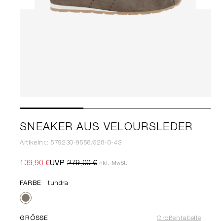
SNEAKER AUS VELOURSLEDER
Artikelnr.: 579230-9558/528-0-43
139,90 €
UVP
279,00 €
inkl. MwSt.
FARBE
tundra
GRÖSSE
Größentabelle