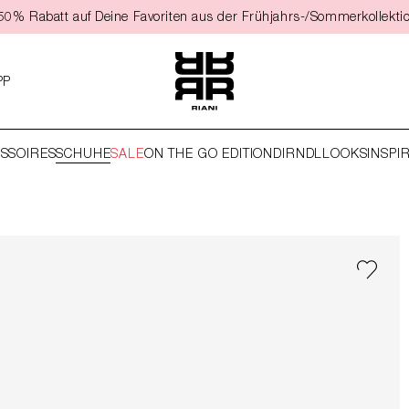
t 50% Rabatt auf Deine Favoriten aus der Frühjahrs-/Sommerkollekti
PP
SSOIRES
SCHUHE
SALE
ON THE GO EDITION
DIRNDL
LOOKS
INSPI