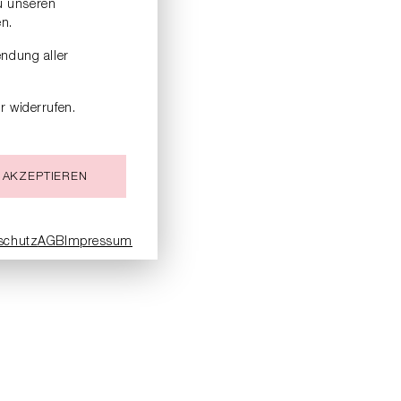
zu unseren
n.
endung aller
r widerrufen.
 AKZEPTIEREN
schutz
AGB
Impressum