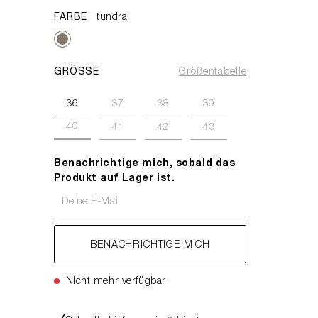
FARBE
tundra
GRÖSSE
Größentabelle
36
37
38
39
40
41
42
43
Benachrichtige mich, sobald das
Produkt auf Lager ist.
Deine E-Mail
BENACHRICHTIGE MICH
Nicht mehr verfügbar