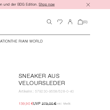
on und der BDG Edition.
Shop now
(0)
RATION
THE RIANI WORLD
SNEAKER AUS
VELOURSLEDER
Artikelnr.: 579230-9558/528-0-40
139,90 €
UVP
279,00 €
inkl. MwSt.