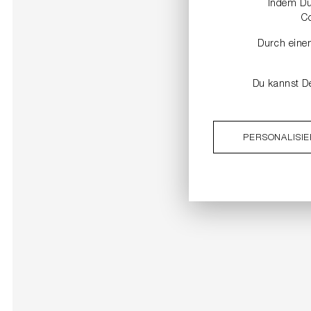
Indem Du 
C
Durch einen
Du kannst De
PERSONALISI