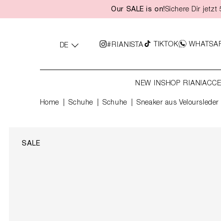
Our SALE is on!
Sichere Dir jetz
springen
Zur Hauptnavigation springen
TIKTOK
WHATSA
#RIANISTA
DE
NEW IN
SHOP RIANI
ACCE
Home
Schuhe
|
Schuhe
Sneaker aus Veloursleder
SALE