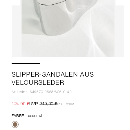
SLIPPER-SANDALEN AUS
VELOURSLEDER
Artikelnr.: 649570-9558/606-0-43
124,90 €
UVP
249,00 €
inkl. MwSt.
FARBE
coconut