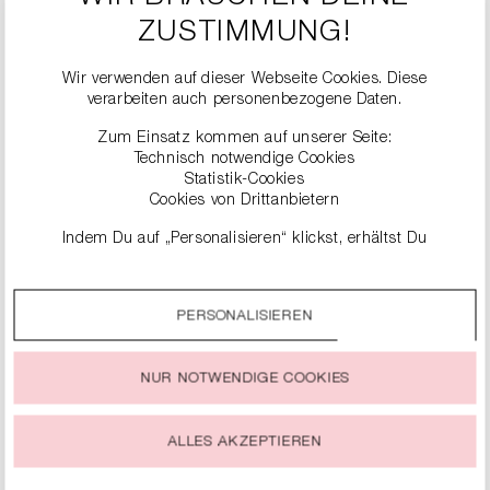
ZUSTIMMUNG!
Wir verwenden auf dieser Webseite Cookies. Diese
verarbeiten auch personenbezogene Daten.
Zum Einsatz kommen auf unserer Seite:
Technisch notwendige Cookies
Statistik-Cookies
Cookies von Drittanbietern
ÄHNLICHE
Indem Du auf „Personalisieren“ klickst, erhältst Du
genauere Informationen zu unseren Cookies und kannst
PRODUKTE
diese nach Deinen eigenen Bedürfnissen anpassen.
PERSONALISIEREN
Durch einen Klick auf das Auswahlfeld „Alle akzeptieren“
stimmst Du der Verwendung aller Cookies zu, die unter
„Cookie-Einstellungen“ beschrieben werden.
NUR NOTWENDIGE COOKIES
Du kannst Deine Einwilligung zur Nutzung von Cookies zu
jeder Zeit ändern oder widerrufen.
ALLES AKZEPTIEREN