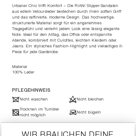
Urbaner Chic trifft Komfort – Die RIANI Slipper-Sandalen
aus edlem Veloursleder bestechen durch ihren soften Griff
und das raffinierte, moderne Design. Das hochwertige,
strukturierte Material sorgt für ein angenehmes
Tragegefühl und verleiht jedem Look eine lässig-elegante
Note. Ideal für den Alltag, das Office oder entspannte
Abende, kombiniert mit Culottes, leichten Kleidern oder
Jeans. Ein stylisches Fashion-Highlight und vielseitiges It-
Piece für jede Garderobe.
Material
100% Leder
PFLEGEHINWEIS
J
d
Nicht waschen
Nicht bleichen
Trocknen im Tumbler
-
l
Nicht bügeln
nicht möglich
Keine chemische
#
Reinigung möglich
WIR BRAUCHEN DEINE