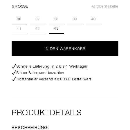
GRÖSSE
Größentabelle
36
37
38
39
40
43
41
42
IN DEN WARENKORB
Schnelle Lieferung in 2 bis 4 Werktagen
Sicher & bequem bezahlen
Kostenfreier Versand ab 800 € Bestellwert
PRODUKTDETAILS
BESCHREIBUNG