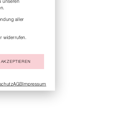
zu unseren
n.
endung aller
r widerrufen.
 AKZEPTIEREN
schutz
AGB
Impressum