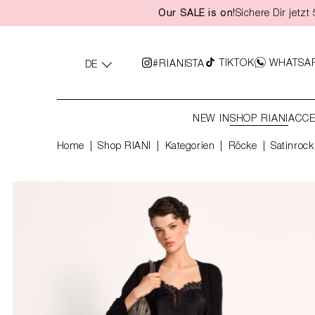
Our SALE is on!
Sichere Dir jetz
springen
Zur Hauptnavigation springen
TIKTOK
WHATSA
#RIANISTA
DE
NEW IN
SHOP RIANI
ACCE
Home
Shop RIANI
|
Kategorien
|
Röcke
Satinrock