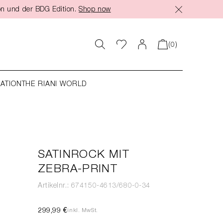
on und der BDG Edition.
Shop now
(0)
RATION
THE RIANI WORLD
SATINROCK MIT
ZEBRA-PRINT
Artikelnr.: 674150-4613/680-0-34
299,99 €
inkl. MwSt.