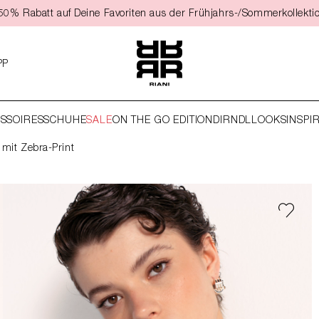
t 50% Rabatt auf Deine Favoriten aus der Frühjahrs-/Sommerkollekti
PP
SSOIRES
SCHUHE
SALE
ON THE GO EDITION
DIRNDL
LOOKS
INSPI
 mit Zebra-Print