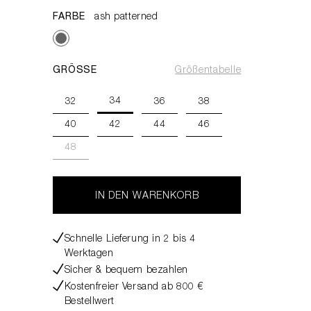
FARBE
ash patterned
GRÖSSE
Größentabelle
34
32
36
38
40
42
44
46
48
IN DEN WARENKORB
Schnelle Lieferung in 2 bis 4
Werktagen
Sicher & bequem bezahlen
Kostenfreier Versand ab 800 €
Bestellwert