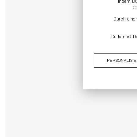
Indem Du 
C
Durch einen
Du kannst De
PERSONALISI