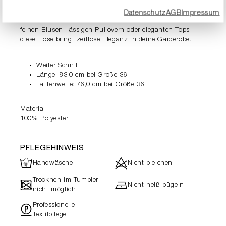
luxuriöse Satinmaterial verleiht der Hose einen edlen
Glanz und macht sie zum idealen Begleiter für besondere
Datenschutz
AGB
Impressum
Anlässe oder modische Casual-Outfits. Ob kombiniert mit
feinen Blusen, lässigen Pullovern oder eleganten Tops –
diese Hose bringt zeitlose Eleganz in deine Garderobe.
Weiter Schnitt
Länge: 83,0 cm bei Größe 36
Taillenweite: 76,0 cm bei Größe 36
Material
100% Polyester
PFLEGEHINWEIS
L
d
Handwäsche
Nicht bleichen
Trocknen im Tumbler
-
h
Nicht heiß bügeln
nicht möglich
Professionelle
"
Textilpflege