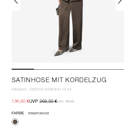
SATINHOSE MIT KORDELZUG
Artikelnr.: 583550-4469/641-0-44
134,90 €
UVP
269,00 €
inkl. MwSt.
FARBE
dreamwood