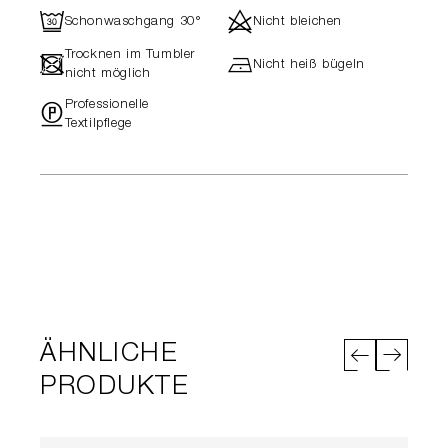
R
d
Schonwaschgang 30°
Nicht bleichen
Trocknen im Tumbler
-
h
Nicht heiß bügeln
nicht möglich
Professionelle
"
Textilpflege
ÄHNLICHE
PRODUKTE