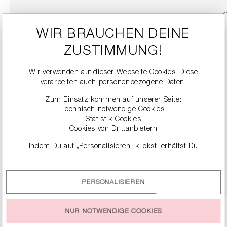
WIR BRAUCHEN DEINE
ZUSTIMMUNG!
Wir verwenden auf dieser Webseite Cookies. Diese
verarbeiten auch personenbezogene Daten.
Zum Einsatz kommen auf unserer Seite:
Technisch notwendige Cookies
Statistik-Cookies
SNEAKER
Cookies von Drittanbietern
279,00 €
Indem Du auf „Personalisieren“ klickst, erhältst Du
genauere Informationen zu unseren Cookies und kannst
diese nach Deinen eigenen Bedürfnissen anpassen.
DETAILS
PERSONALISIEREN
Durch einen Klick auf das Auswahlfeld „Alle akzeptieren“
stimmst Du der Verwendung aller Cookies zu, die unter
„Cookie-Einstellungen“ beschrieben werden.
NUR NOTWENDIGE COOKIES
Du kannst Deine Einwilligung zur Nutzung von Cookies zu