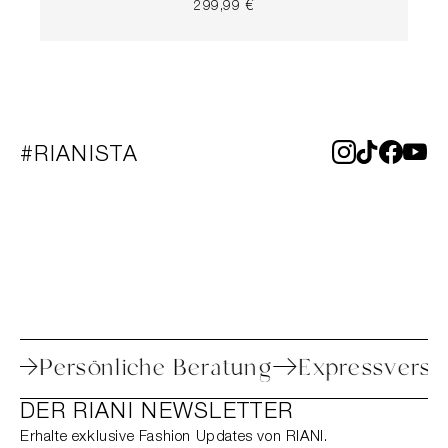
299,99 €
#RIANISTA
toure
Persönliche Beratung
Expressv
DER RIANI NEWSLETTER
Erhalte exklusive Fashion Updates von RIANI.