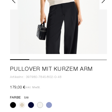
PULLOVER MIT KURZEM ARM
Artikelnr.: 397980-7845/802-0-48
179,00 €
inkl. MwSt.
FARBE
blé