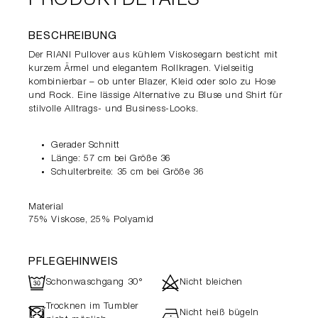
PRODUKTDETAILS
BESCHREIBUNG
Der RIANI Pullover aus kühlem Viskosegarn besticht mit
kurzem Ärmel und elegantem Rollkragen. Vielseitig
kombinierbar – ob unter Blazer, Kleid oder solo zu Hose
und Rock. Eine lässige Alternative zu Bluse und Shirt für
stilvolle Alltrags- und Business-Looks.
Gerader Schnitt
Länge: 57 cm bei Größe 36
Schulterbreite: 35 cm bei Größe 36
Material
75% Viskose, 25% Polyamid
PFLEGEHINWEIS
R
d
Schonwaschgang 30°
Nicht bleichen
Trocknen im Tumbler
-
h
Nicht heiß bügeln