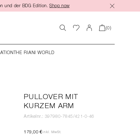
on und der BDG Edition.
Shop now
(0)
RATION
THE RIANI WORLD
PULLOVER MIT
KURZEM ARM
Artikelnr.: 397980-7845/421-0-46
179,00 €
inkl. MwSt.