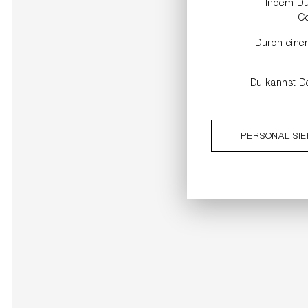
Indem Du 
C
Durch einen
Du kannst De
PERSONALISI