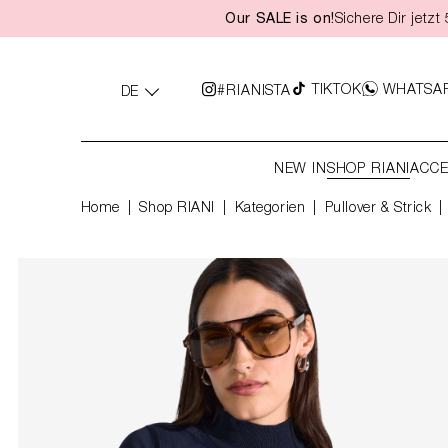
Our SALE is on!
Sichere Dir jetz
springen
Zur Hauptnavigation springen
TIKTOK
WHATSA
#RIANISTA
DE
NEW IN
SHOP RIANI
ACCE
Home
Shop RIANI
|
Kategorien
|
Pullover & Strick