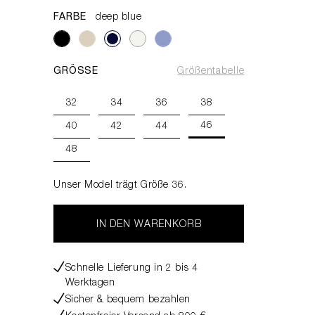
FARBE
deep blue
GRÖSSE
Größentabelle
32
34
36
38
46
40
42
44
48
Unser Model trägt Größe 36.
IN DEN WARENKORB
Schnelle Lieferung in 2 bis 4
Werktagen
Sicher & bequem bezahlen