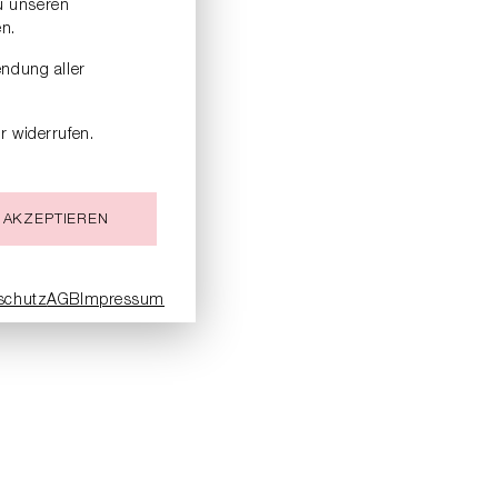
zu unseren
n.
endung aller
r widerrufen.
 AKZEPTIEREN
schutz
AGB
Impressum