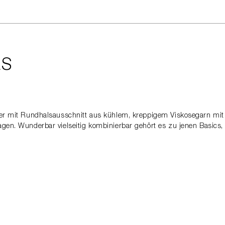
LS
over mit Rundhalsausschnitt aus kühlem, kreppigem Viskosegarn mi
agen. Wunderbar vielseitig kombinierbar gehört es zu jenen Basics, 
6