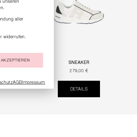
zu unseren
n.
endung aller
r widerrufen.
 AKZEPTIEREN
BAREN
SNEAKER
279,00 €
schutz
AGB
Impressum
DETAILS