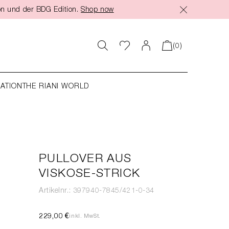
on und der BDG Edition.
Shop now
(0)
RATION
THE RIANI WORLD
PULLOVER AUS
VISKOSE-STRICK
Artikelnr.: 397940-7845/421-0-34
229,00 €
inkl. MwSt.