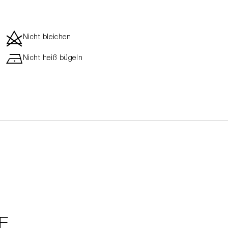
d
Nicht bleichen
h
Nicht heiß bügeln
E