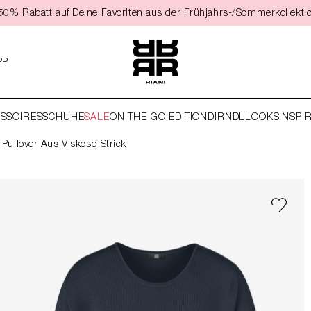
t 50% Rabatt auf Deine Favoriten aus der Frühjahrs-/Sommerkollekti
PP
SSOIRES
SCHUHE
SALE
ON THE GO EDITION
DIRNDL
LOOKS
INSPI
Pullover Aus Viskose-Strick