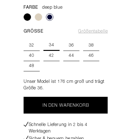
FARBE
deep blue
GRÖSSE
Größentabelle
34
32
36
38
40
42
44
46
48
Unser Model ist 176 cm groß und trägt
Größe 36.
IN DEN WARENKORB
Schnelle Lieferung in 2 bis 4
Werktagen