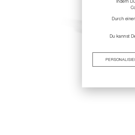
Indem Du 
C
Durch einen
Du kannst De
PERSONALISI