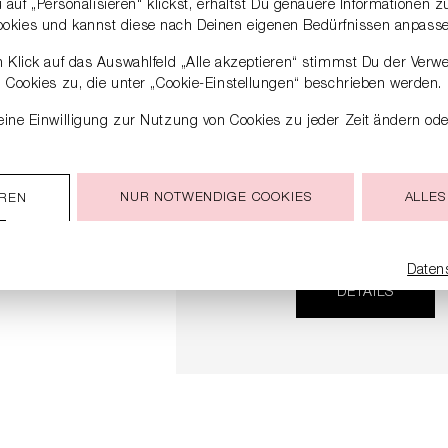
auf „Personalisieren“ klickst, erhältst Du genauere Informationen 
ookies und kannst diese nach Deinen eigenen Bedürfnissen anpasse
 Klick auf das Auswahlfeld „Alle akzeptieren“ stimmst Du der Verw
Cookies zu, die unter „Cookie-Einstellungen“ beschrieben werden.
ine Einwilligung zur Nutzung von Cookies zu jeder Zeit ändern ode
NUR NOTWENDIGE COOKIES
ALLES
EREN
HANDTASCHE MIT ABNEHM
TRAGERIEMEN
149,90 €
299,00 €
Daten
DETAILS