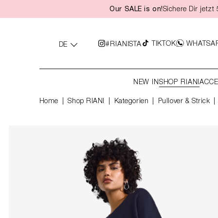
Our SALE is on!
Sichere Dir jetz
springen
Zur Hauptnavigation springen
TIKTOK
WHATSA
#RIANISTA
DE
NEW IN
SHOP RIANI
ACCE
Home
Shop RIANI
|
Kategorien
|
Pullover & Strick