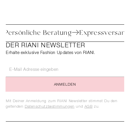
etoure
Persönliche Beratung
Expressv
DER RIANI NEWSLETTER
Erhalte exklusive Fashion Updates von RIANI.
ANMELDEN
Mit Deiner Anmeldung zum RIANI Newsletter stimmst Du den
geltenden
Datenschutzbestimmungen
und
AGB
zu.