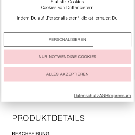
Statistik-Cookies
Cookies von Drittanbietern
Indem Du auf „Personalisieren“ klickst, erhältst Du
genauere Informationen zu unseren Cookies und kannst
diese nach Deinen eigenen Bedürfnissen anpassen.
LOAFER AUS RAULEDER
PERSONALISIEREN
Durch einen Klick auf das Auswahlfeld „Alle akzeptieren“
299,99 €
stimmst Du der Verwendung aller Cookies zu, die unter
„Cookie-Einstellungen“ beschrieben werden.
NUR NOTWENDIGE COOKIES
Du kannst Deine Einwilligung zur Nutzung von Cookies zu
DETAILS
jeder Zeit ändern oder widerrufen.
ALLES AKZEPTIEREN
Datenschutz
AGB
Impressum
PRODUKTDETAILS
BESCHREIBUNG