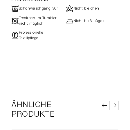
PFLEGEHINWEIS
R
d
Schonwaschgang 30°
Nicht bleichen
Trocknen im Tumbler
-
h
Nicht heiß bügeln
nicht möglich
Professionelle
"
Textilpflege
ÄHNLICHE
PRODUKTE