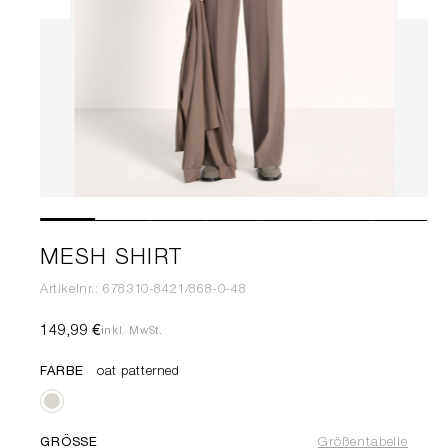
MESH SHIRT
Artikelnr.: 678310-8421/868-0-48
149,99 €
inkl. MwSt.
FARBE
oat patterned
GRÖSSE
Größentabelle