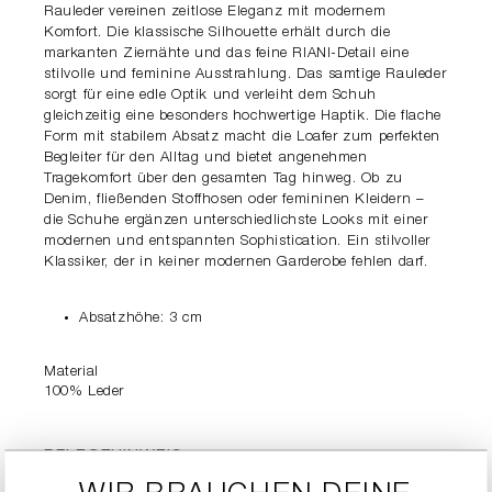
Rauleder vereinen zeitlose Eleganz mit modernem
Komfort. Die klassische Silhouette erhält durch die
markanten Ziernähte und das feine RIANI-Detail eine
stilvolle und feminine Ausstrahlung. Das samtige Rauleder
sorgt für eine edle Optik und verleiht dem Schuh
gleichzeitig eine besonders hochwertige Haptik. Die flache
Form mit stabilem Absatz macht die Loafer zum perfekten
Begleiter für den Alltag und bietet angenehmen
Tragekomfort über den gesamten Tag hinweg. Ob zu
Denim, fließenden Stoffhosen oder femininen Kleidern –
die Schuhe ergänzen unterschiedlichste Looks mit einer
modernen und entspannten Sophistication. Ein stilvoller
Klassiker, der in keiner modernen Garderobe fehlen darf.
Absatzhöhe: 3 cm
Material
100% Leder
PFLEGEHINWEIS
detail.careSymbols.