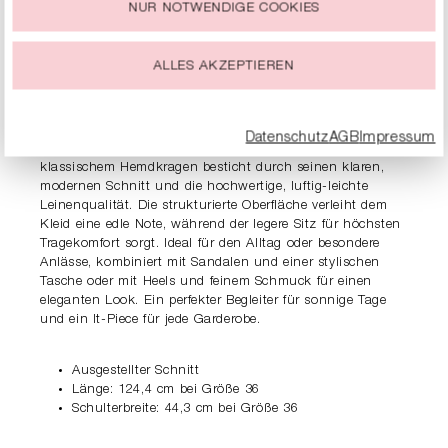
NUR NOTWENDIGE COOKIES
Du kannst Deine Einwilligung zur Nutzung von Cookies zu
jeder Zeit ändern oder widerrufen.
PRODUKTDETAILS
ALLES AKZEPTIEREN
BESCHREIBUNG
Datenschutz
AGB
Impressum
Leicht und feminin – Das RIANI Leinenkleid mit
klassischem Hemdkragen besticht durch seinen klaren,
modernen Schnitt und die hochwertige, luftig-leichte
Leinenqualität. Die strukturierte Oberfläche verleiht dem
Kleid eine edle Note, während der legere Sitz für höchsten
Tragekomfort sorgt. Ideal für den Alltag oder besondere
Anlässe, kombiniert mit Sandalen und einer stylischen
Tasche oder mit Heels und feinem Schmuck für einen
eleganten Look. Ein perfekter Begleiter für sonnige Tage
und ein It-Piece für jede Garderobe.
Ausgestellter Schnitt
Länge: 124,4 cm bei Größe 36
Schulterbreite: 44,3 cm bei Größe 36