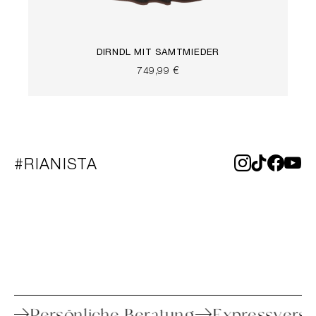
DIRNDL MIT SAMTMIEDER
749,99 €
#RIANISTA
toure
Persönliche Beratung
Expressv