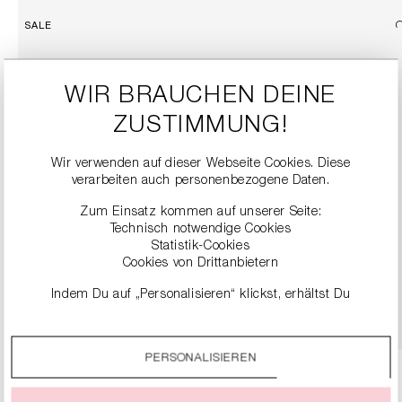
SALE
WIR BRAUCHEN DEINE
ZUSTIMMUNG!
Wir verwenden auf dieser Webseite Cookies. Diese
verarbeiten auch personenbezogene Daten.
Zum Einsatz kommen auf unserer Seite:
SLIPPER-SANDALEN AUS NAPPALEDER
Technisch notwendige Cookies
124,90 €
249,00 €
Statistik-Cookies
Cookies von Drittanbietern
Indem Du auf „Personalisieren“ klickst, erhältst Du
DETAILS
genauere Informationen zu unseren Cookies und kannst
diese nach Deinen eigenen Bedürfnissen anpassen.
PERSONALISIEREN
Durch einen Klick auf das Auswahlfeld „Alle akzeptieren“
stimmst Du der Verwendung aller Cookies zu, die unter
„Cookie-Einstellungen“ beschrieben werden.