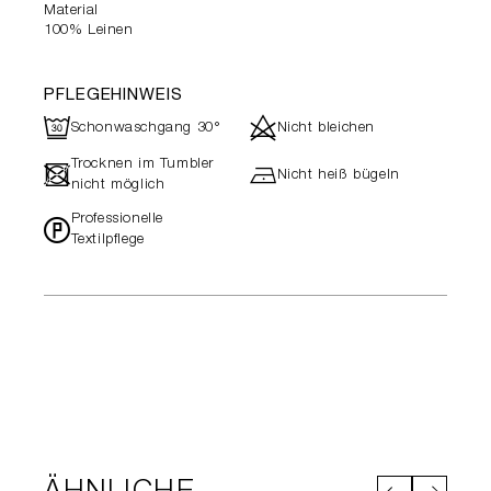
Material
100% Leinen
PFLEGEHINWEIS
R
d
Schonwaschgang 30°
Nicht bleichen
Trocknen im Tumbler
-
h
Nicht heiß bügeln
nicht möglich
Professionelle
*
Textilpflege