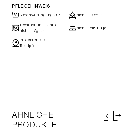
PFLEGEHINWEIS
R
d
Schonwaschgang 30°
Nicht bleichen
Trocknen im Tumbler
-
h
Nicht heiß bügeln
nicht möglich
Professionelle
"
Textilpflege
ÄHNLICHE
PRODUKTE