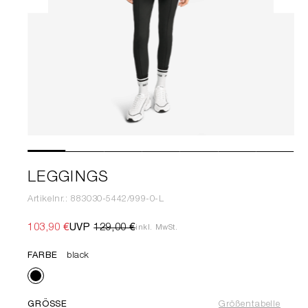
LEGGINGS
Artikelnr.: 883030-5442/999-0-L
103,90 €
UVP
129,00 €
inkl. MwSt.
FARBE
black
GRÖSSE
Größentabelle