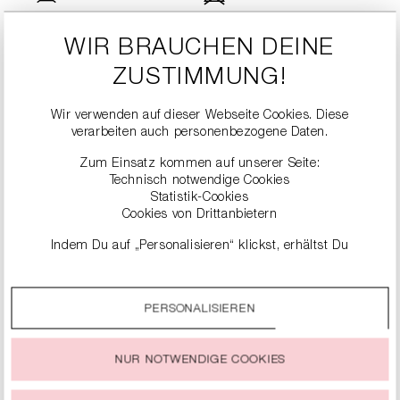
Trocknen im Tumbler
-
l
Nicht bügeln
nicht möglich
WIR BRAUCHEN DEINE
Keine chemische
ZUSTIMMUNG!
#
Reinigung möglich
Wir verwenden auf dieser Webseite Cookies. Diese
verarbeiten auch personenbezogene Daten.
Zum Einsatz kommen auf unserer Seite:
Technisch notwendige Cookies
Statistik-Cookies
Cookies von Drittanbietern
Indem Du auf „Personalisieren“ klickst, erhältst Du
genauere Informationen zu unseren Cookies und kannst
diese nach Deinen eigenen Bedürfnissen anpassen.
ÄHNLICHE
PERSONALISIEREN
Durch einen Klick auf das Auswahlfeld „Alle akzeptieren“
PRODUKTE
stimmst Du der Verwendung aller Cookies zu, die unter
„Cookie-Einstellungen“ beschrieben werden.
NUR NOTWENDIGE COOKIES
Du kannst Deine Einwilligung zur Nutzung von Cookies zu
jeder Zeit ändern oder widerrufen.