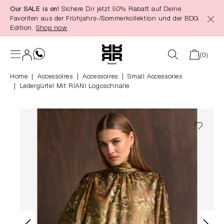
Our SALE is on!
Sichere Dir jetzt 50% Rabatt auf Deine
alt springen
Favoriten aus der Frühjahrs-/Sommerkollektion und der BDG
Edition.
Shop now
(0)
Home
Accessoires
|
Accessoires
|
Small Accessories
Ledergürtel Mit RIANI Logoschnalle