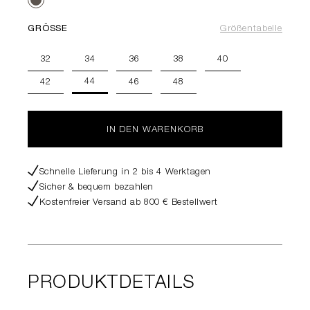
GRÖSSE
Größentabelle
32
34
36
38
40
44
42
46
48
IN DEN WARENKORB
Schnelle Lieferung in 2 bis 4 Werktagen
Sicher & bequem bezahlen
Kostenfreier Versand ab 800 € Bestellwert
PRODUKTDETAILS