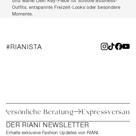
und wähle Dein Key-Piece für stilvolle Business-
Outfits, entspannte Freizeit-Looks oder besondere
Momente.
#RIANISTA
toure
Persönliche Beratung
Expressv
DER RIANI NEWSLETTER
Erhalte exklusive Fashion Updates von RIANI.