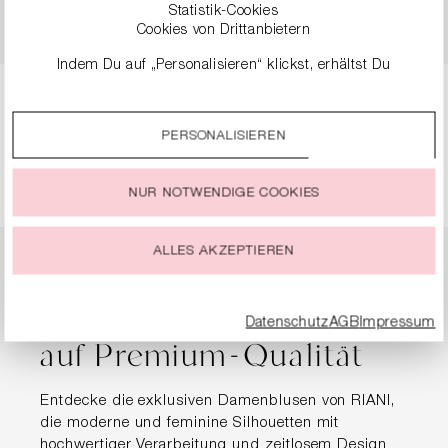
249,99 €
Statistik-Cookies
199,99 €
Cookies von Drittanbietern
Indem Du auf „Personalisieren“ klickst, erhältst Du
genauere Informationen zu unseren Cookies und kannst
diese nach Deinen eigenen Bedürfnissen anpassen.
Seite
Seite
Seite
Seite
Seite
1
2
3
4
5
PERSONALISIEREN
Durch einen Klick auf das Auswahlfeld „Alle akzeptieren“
stimmst Du der Verwendung aller Cookies zu, die unter
„Cookie-Einstellungen“ beschrieben werden.
NUR NOTWENDIGE COOKIES
Du kannst Deine Einwilligung zur Nutzung von Cookies zu
jeder Zeit ändern oder widerrufen.
ALLES AKZEPTIEREN
Designer Blusen für
Damen – Eleganz trifft
Datenschutz
AGB
Impressum
auf Premium-Qualität
Entdecke die exklusiven Damenblusen von RIANI,
die moderne und feminine Silhouetten mit
hochwertiger Verarbeitung und zeitlosem Design