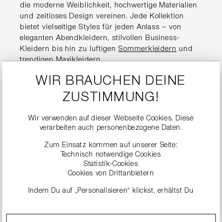
die moderne Weiblichkeit, hochwertige Materialien
und zeitloses Design vereinen. Jede Kollektion
bietet vielseitige Styles für jeden Anlass – von
eleganten Abendkleidern, stilvollen Business-
Kleidern bis hin zu luftigen
Sommerkleidern
und
trendigen
Maxikleidern
.
WIR BRAUCHEN DEINE
Hochwertige
ZUSTIMMUNG!
Damenkleider für jeden
Anlass
Wir verwenden auf dieser Webseite Cookies. Diese
verarbeiten auch personenbezogene Daten.
Zum Einsatz kommen auf unserer Seite:
Die Kleider von RIANI stehen für Premium-Qualität
Technisch notwendige Cookies
und eine perfekte Passform. Ob im Alltag, im Büro,
Statistik-Cookies
für den Sommer oder zu besonderen Events –
Cookies von Drittanbietern
jedes Modell überzeugt durch durchdachte
Indem Du auf „Personalisieren“ klickst, erhältst Du
Schnitte, edle Stoffe und liebevolle Details.
genauere Informationen zu unseren Cookies und kannst
diese nach Deinen eigenen Bedürfnissen anpassen.