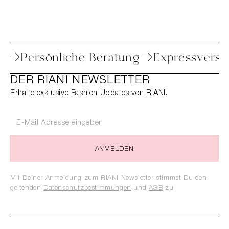
 Retoure
Persönliche Beratung
Expres
DER RIANI NEWSLETTER
Erhalte exklusive Fashion Updates von RIANI.
ANMELDEN
Mit Deiner Anmeldung zum RIANI Newsletter stimmst Du den
geltenden
Datenschutzbestimmungen
und
AGB
zu.