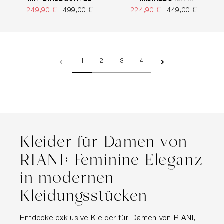
LLOVER PRINT
249,90 €
499,00 €
224,90 €
449,00 €
Seite
Seite
Seite
Seite
1
2
3
4
Kleider für Damen von
RIANI: Feminine Eleganz
in modernen
Kleidungsstücken
Entdecke exklusive Kleider für Damen von RIANI,