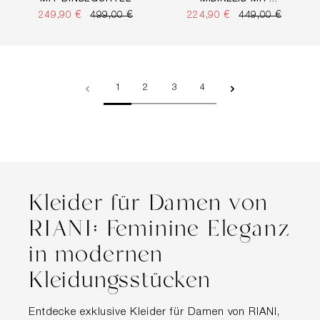
LLOVER PRINT
249,90 €
499,00 €
224,90 €
449,00 €
Seite
Seite
Seite
Seite
1
2
3
4
Kleider für Damen von
RIANI: Feminine Eleganz
in modernen
Kleidungsstücken
Entdecke exklusive Kleider für Damen von RIANI,