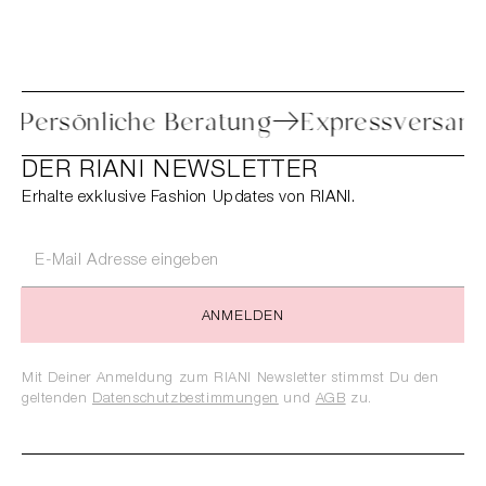
etoure
Persönliche Beratung
Expressv
DER RIANI NEWSLETTER
Erhalte exklusive Fashion Updates von RIANI.
ANMELDEN
Mit Deiner Anmeldung zum RIANI Newsletter stimmst Du den
geltenden
Datenschutzbestimmungen
und
AGB
zu.