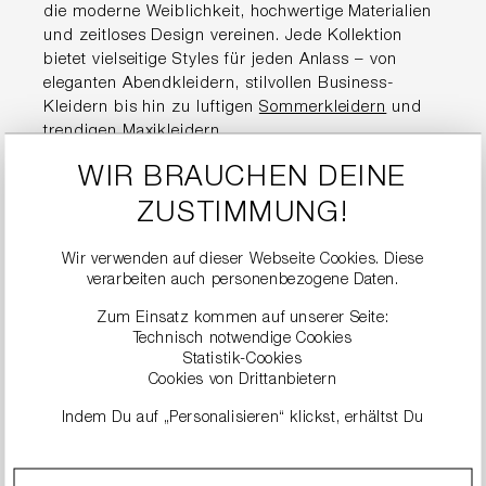
die moderne Weiblichkeit, hochwertige Materialien
und zeitloses Design vereinen. Jede Kollektion
bietet vielseitige Styles für jeden Anlass – von
eleganten Abendkleidern, stilvollen Business-
Kleidern bis hin zu luftigen
Sommerkleidern
und
trendigen
Maxikleidern
.
WIR BRAUCHEN DEINE
Hochwertige
ZUSTIMMUNG!
Damenkleider für jeden
Anlass
Wir verwenden auf dieser Webseite Cookies. Diese
verarbeiten auch personenbezogene Daten.
Zum Einsatz kommen auf unserer Seite:
Die Kleider von RIANI stehen für Premium-Qualität
Technisch notwendige Cookies
und eine perfekte Passform. Ob im Alltag, im Büro,
Statistik-Cookies
für den Sommer oder zu besonderen Events –
Cookies von Drittanbietern
jedes Modell überzeugt durch durchdachte
Indem Du auf „Personalisieren“ klickst, erhältst Du
Schnitte, edle Stoffe und liebevolle Details.
genauere Informationen zu unseren Cookies und kannst
diese nach Deinen eigenen Bedürfnissen anpassen.