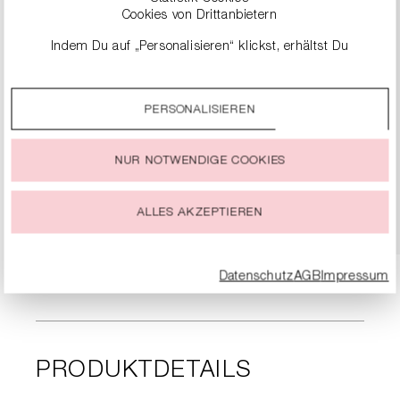
Cookies von Drittanbietern
Indem Du auf „Personalisieren“ klickst, erhältst Du
genauere Informationen zu unseren Cookies und kannst
diese nach Deinen eigenen Bedürfnissen anpassen.
PERSONALISIEREN
Durch einen Klick auf das Auswahlfeld „Alle akzeptieren“
SNEAKER
stimmst Du der Verwendung aller Cookies zu, die unter
„Cookie-Einstellungen“ beschrieben werden.
279,00 €
NUR NOTWENDIGE COOKIES
Du kannst Deine Einwilligung zur Nutzung von Cookies zu
jeder Zeit ändern oder widerrufen.
DETAILS
ALLES AKZEPTIEREN
Datenschutz
AGB
Impressum
PRODUKTDETAILS