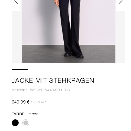
JACKE MIT STEHKRAGEN
Artikelnr.: 882050-5440/909-0-S
649,99 €
inkl. MwSt.
FARBE
moon