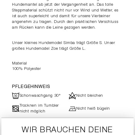
Hundemantel ab jetzt der Vergangenheit an. Das tolle
Steppmaterial schützt nicht nur vor Wind und Wetter, es
ist auch superleicht und damit für unsere Vierbeiner
angenehm zu tragen. Durch den praktischen Verschluss
am Rücken kann die Leine gezogen werden.
Unser kleines Hundemodel Simba trägt Größe S. Unser
großes Hundemodel Zoe trägt Größe L.
Material
100% Polyester
PFLEGEHINWEIS
R
d
Schonwaschgang 30°
Nicht bleichen
Trocknen im Tumbler
-
h
Nicht heiß bügeln
nicht möglich
Professionelle
"
Textilpflege
WIR BRAUCHEN DEINE