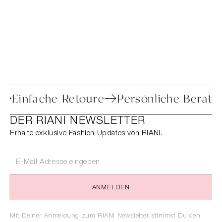
nd
Einfache Retoure
Persönliche Bera
DER RIANI NEWSLETTER
Erhalte exklusive Fashion Updates von RIANI.
ANMELDEN
Mit Deiner Anmeldung zum RIANI Newsletter stimmst Du den