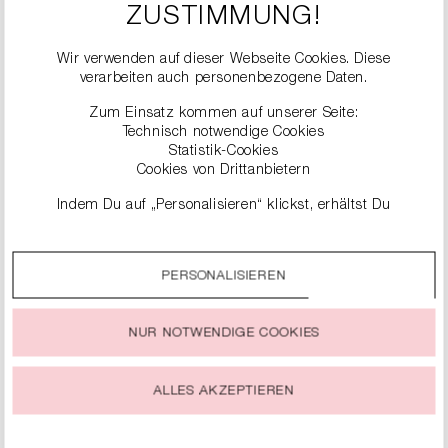
ZUSTIMMUNG!
Wir verwenden auf dieser Webseite Cookies. Diese
verarbeiten auch personenbezogene Daten.
Zum Einsatz kommen auf unserer Seite:
Technisch notwendige Cookies
Statistik-Cookies
Cookies von Drittanbietern
ÄHNLICHE
Indem Du auf „Personalisieren“ klickst, erhältst Du
genauere Informationen zu unseren Cookies und kannst
PRODUKTE
diese nach Deinen eigenen Bedürfnissen anpassen.
PERSONALISIEREN
Durch einen Klick auf das Auswahlfeld „Alle akzeptieren“
stimmst Du der Verwendung aller Cookies zu, die unter
„Cookie-Einstellungen“ beschrieben werden.
NUR NOTWENDIGE COOKIES
Du kannst Deine Einwilligung zur Nutzung von Cookies zu
jeder Zeit ändern oder widerrufen.
ALLES AKZEPTIEREN