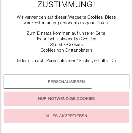
ZUSTIMMUNG!
Wir verwenden auf dieser Webseite Cookies. Diese
verarbeiten auch personenbezogene Daten.
Zum Einsatz kommen auf unserer Seite:
Technisch notwendige Cookies
Statistik-Cookies
Cookies von Drittanbietern
ÄHNLICHE
Indem Du auf „Personalisieren“ klickst, erhältst Du
genauere Informationen zu unseren Cookies und kannst
PRODUKTE
diese nach Deinen eigenen Bedürfnissen anpassen.
PERSONALISIEREN
Durch einen Klick auf das Auswahlfeld „Alle akzeptieren“
stimmst Du der Verwendung aller Cookies zu, die unter
„Cookie-Einstellungen“ beschrieben werden.
NUR NOTWENDIGE COOKIES
Du kannst Deine Einwilligung zur Nutzung von Cookies zu
jeder Zeit ändern oder widerrufen.
ALLES AKZEPTIEREN