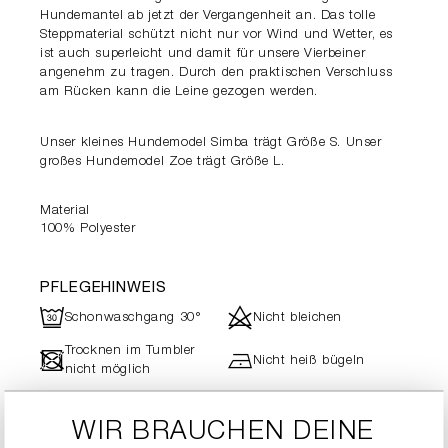
Hundemantel ab jetzt der Vergangenheit an. Das tolle
Steppmaterial schützt nicht nur vor Wind und Wetter, es
ist auch superleicht und damit für unsere Vierbeiner
angenehm zu tragen. Durch den praktischen Verschluss
am Rücken kann die Leine gezogen werden.
Unser kleines Hundemodel Simba trägt Größe S. Unser
großes Hundemodel Zoe trägt Größe L.
Material
100% Polyester
PFLEGEHINWEIS
R
d
Schonwaschgang 30°
Nicht bleichen
Trocknen im Tumbler
-
h
Nicht heiß bügeln
nicht möglich
Professionelle
"
Textilpflege
WIR BRAUCHEN DEINE