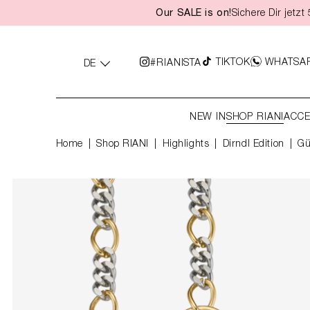
Our SALE is on!
Sichere Dir jetz
springen
Zur Hauptnavigation springen
TIKTOK
WHATSA
#RIANISTA
DE
NEW IN
SHOP RIANI
ACCE
Home
Shop RIANI
|
Highlights
|
Dirndl Edition
Gü