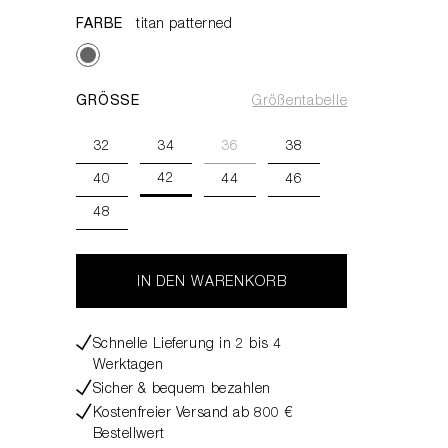
FARBE
titan patterned
GRÖSSE
Größentabelle
32
34
36
38
42
40
44
46
48
IN DEN WARENKORB
Schnelle Lieferung in 2 bis 4
Werktagen
Sicher & bequem bezahlen
Kostenfreier Versand ab 800 €
Bestellwert