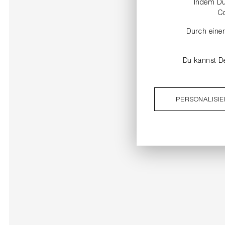
Indem Du 
C
Durch einen
Du kannst De
PERSONALISI