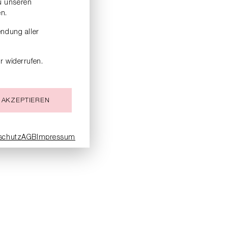
zu unseren
n.
endung aller
r widerrufen.
 AKZEPTIEREN
schutz
AGB
Impressum