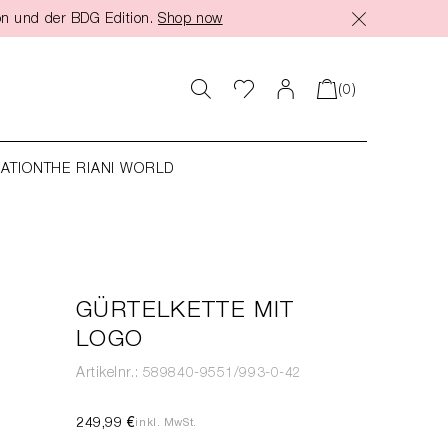
on und der BDG Edition.
Shop now
(0)
RATION
THE RIANI WORLD
GÜRTELKETTE MIT
LOGO
Artikelnr.: 589840-9551/993-0-42
249,99 €
inkl. MwSt.