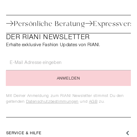
toure
Persönliche Beratung
Expressv
DER RIANI NEWSLETTER
Erhalte exklusive Fashion Updates von RIANI.
ANMELDEN
Mit Deiner Anmeldung zum RIANI Newsletter stimmst Du den
geltenden
Datenschutzbestimmungen
und
AGB
zu.
SERVICE & HILFE