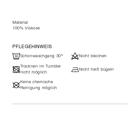
Material
100% Viskose
PFLEGEHINWEIS
R
d
Schonwaschgang 30°
Nicht bleichen
Trocknen im Tumbler
-
h
Nicht heiß bügeln
nicht möglich
Keine chemische
#
Reinigung möglich