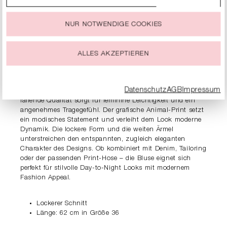
stimmst Du der Verwendung aller Cookies zu, die unter
„Cookie-Einstellungen“ beschrieben werden.
NUR NOTWENDIGE COOKIES
PRODUKTDETAILS
Du kannst Deine Einwilligung zur Nutzung von Cookies zu
jeder Zeit ändern oder widerrufen.
ALLES AKZEPTIEREN
BESCHREIBUNG
Modern und feminin – Die RIANI Bluse mit Zebra-Print
begeistert mit ihrer fließenden Silhouette und einer
Datenschutz
AGB
Impressum
ausdrucksstarken, trendigen Ausstrahlung. Die weich
fallende Qualität sorgt für feminine Leichtigkeit und ein
angenehmes Tragegefühl. Der grafische Animal-Print setzt
ein modisches Statement und verleiht dem Look moderne
Dynamik. Die lockere Form und die weiten Ärmel
unterstreichen den entspannten, zugleich eleganten
Charakter des Designs. Ob kombiniert mit Denim, Tailoring
oder der passenden Print-Hose – die Bluse eignet sich
perfekt für stilvolle Day-to-Night Looks mit modernem
Fashion Appeal.
Lockerer Schnitt
Länge: 62 cm in Größe 36