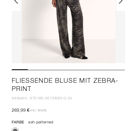
FLIESSENDE BLUSE MIT ZEBRA-P
RINT
Artikelnr.: 675180-4613/680-0-34
269,99 €
inkl. MwSt.
FARBE
ash patterned