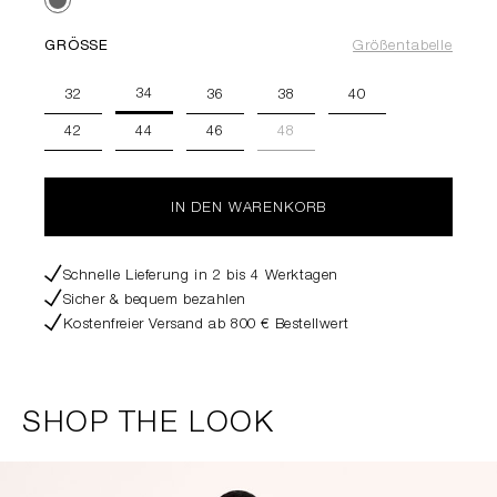
GRÖSSE
Größentabelle
34
32
36
38
40
42
44
46
48
IN DEN WARENKORB
Schnelle Lieferung in 2 bis 4 Werktagen
Sicher & bequem bezahlen
Kostenfreier Versand ab 800 € Bestellwert
SHOP THE LOOK