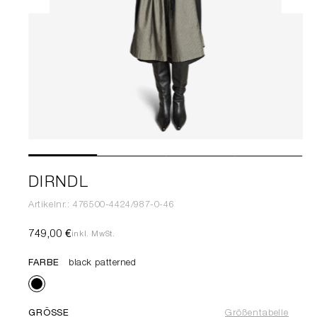
DIRNDL
Artikelnr.: 476500-4424/987-0-46
749,00 €
inkl. MwSt.
FARBE
black patterned
GRÖSSE
Größentabelle