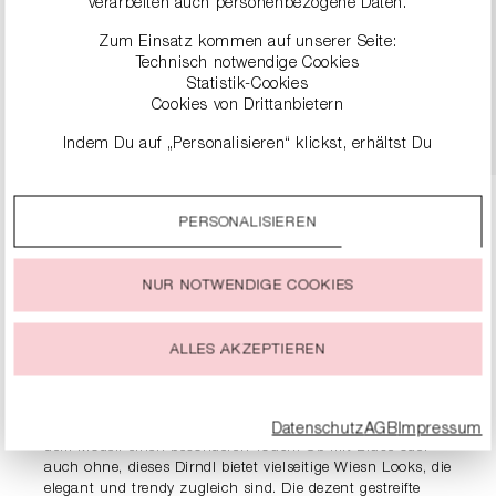
verarbeiten auch personenbezogene Daten.
DIRNDLBLUSE MIT VOLANTÄRMELN
Zum Einsatz kommen auf unserer Seite:
149,00 €
Technisch notwendige Cookies
Statistik-Cookies
Cookies von Drittanbietern
DETAILS
Indem Du auf „Personalisieren“ klickst, erhältst Du
genauere Informationen zu unseren Cookies und kannst
diese nach Deinen eigenen Bedürfnissen anpassen.
PERSONALISIEREN
Durch einen Klick auf das Auswahlfeld „Alle akzeptieren“
stimmst Du der Verwendung aller Cookies zu, die unter
„Cookie-Einstellungen“ beschrieben werden.
NUR NOTWENDIGE COOKIES
Du kannst Deine Einwilligung zur Nutzung von Cookies zu
PRODUKTDETAILS
jeder Zeit ändern oder widerrufen.
ALLES AKZEPTIEREN
BESCHREIBUNG
Das elegante Dirndl mit Samtmieder ist ein Hungucker
durch und durch! Die abnehmbaren Volantärmel verleihem
Datenschutz
AGB
Impressum
dem Modell einen besonderen Touch. Ob mit Bluse oder
auch ohne, dieses Dirndl bietet vielseitige Wiesn Looks, die
elegant und trendy zugleich sind. Die dezent gestreifte