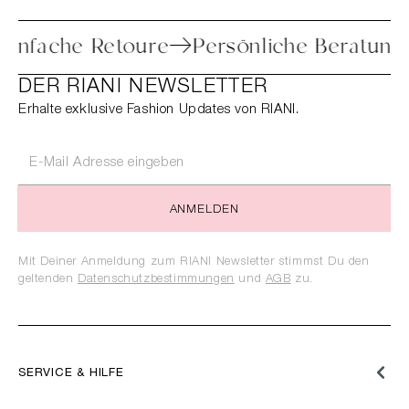
Einfache Retoure
Persönliche Beratung
DER RIANI NEWSLETTER
Erhalte exklusive Fashion Updates von RIANI.
ANMELDEN
Mit Deiner Anmeldung zum RIANI Newsletter stimmst Du den
geltenden
Datenschutzbestimmungen
und
AGB
zu.
SERVICE & HILFE