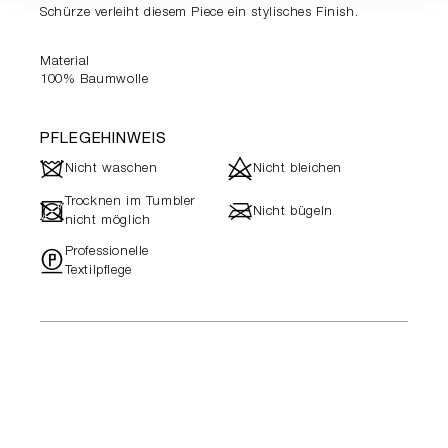
Schürze verleiht diesem Piece ein stylisches Finish.
Material
100% Baumwolle
PFLEGEHINWEIS
J
d
Nicht waschen
Nicht bleichen
Trocknen im Tumbler
-
l
Nicht bügeln
nicht möglich
Professionelle
"
Textilpflege