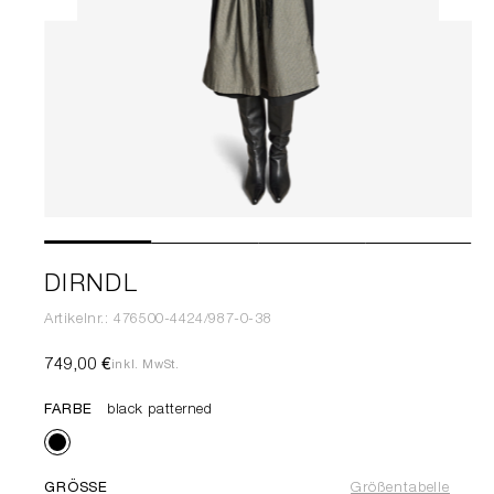
DIRNDL
Artikelnr.: 476500-4424/987-0-38
749,00 €
inkl. MwSt.
FARBE
black patterned
GRÖSSE
Größentabelle