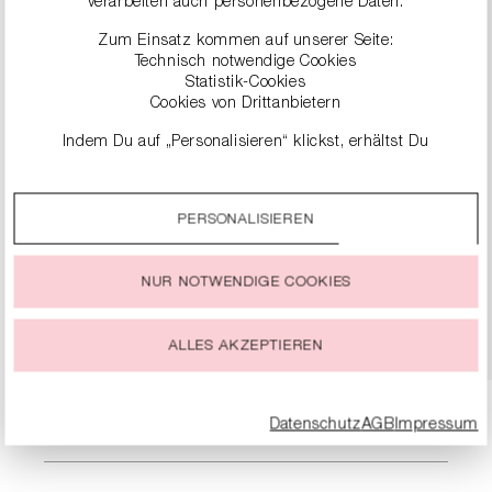
verarbeiten auch personenbezogene Daten.
Zum Einsatz kommen auf unserer Seite:
Technisch notwendige Cookies
Statistik-Cookies
Cookies von Drittanbietern
Indem Du auf „Personalisieren“ klickst, erhältst Du
genauere Informationen zu unseren Cookies und kannst
diese nach Deinen eigenen Bedürfnissen anpassen.
PERSONALISIEREN
Durch einen Klick auf das Auswahlfeld „Alle akzeptieren“
LOAFER AUS RAULEDER
stimmst Du der Verwendung aller Cookies zu, die unter
299,99 €
„Cookie-Einstellungen“ beschrieben werden.
NUR NOTWENDIGE COOKIES
Du kannst Deine Einwilligung zur Nutzung von Cookies zu
DETAILS
jeder Zeit ändern oder widerrufen.
ALLES AKZEPTIEREN
Datenschutz
AGB
Impressum