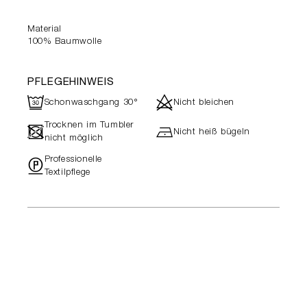
Material
100% Baumwolle
PFLEGEHINWEIS
R
d
Schonwaschgang 30°
Nicht bleichen
Trocknen im Tumbler
-
h
Nicht heiß bügeln
nicht möglich
Professionelle
"
Textilpflege