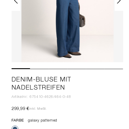
DENIM-BLUSE MIT
NADELSTREIFEN
Artikelnr.: 675410-4626/464-0-48
299,99 €
inkl. MwSt.
FARBE
galaxy patterned