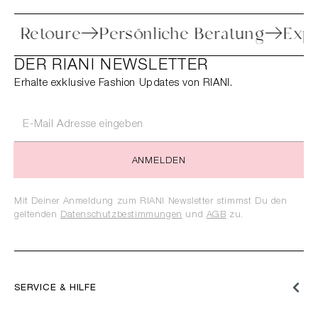
fache Retoure
Persönliche Beratung
E
DER RIANI NEWSLETTER
Erhalte exklusive Fashion Updates von RIANI.
ANMELDEN
Mit Deiner Anmeldung zum RIANI Newsletter stimmst Du den
geltenden
Datenschutzbestimmungen
und
AGB
zu.
SERVICE & HILFE