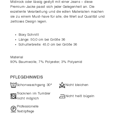
Midirock oder lässig gestylt mit einer Jeans – diese
Premium-Jacke passt sich jeder Gelegenheit an. Die
exzellente Verarbeitung und die edlen Materialien machen
sie zu einem Must-have für alle, die Wert auf Qualität und
zeitloses Design legen.
Boxy Schnitt
Länge: 50,0 cm bei Größe 36
Schulterbreite: 45,0 cm bei Größe 36
Material
90% Baumwolle, 7% Polyester, 3% Polyamid
PFLEGEHINWEIS
R
d
Schonwaschgang 30°
Nicht bleichen
Trocknen im Tumbler
-
h
Nicht heiß bügeln
nicht möglich
Professionelle
"
Textilpflege