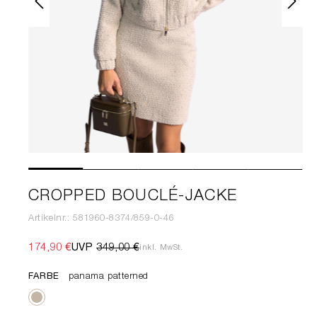
CROPPED BOUCLÉ-JACKE
Artikelnr.: 581960-8374/859-0-46
174,90 €
UVP
349,00 €
inkl. MwSt.
FARBE
panama patterned