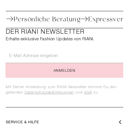
toure
Persönliche Beratung
Expressv
DER RIANI NEWSLETTER
Erhalte exklusive Fashion Updates von RIANI.
ANMELDEN
Mit Deiner Anmeldung zum RIANI Newsletter stimmst Du den
geltenden
Datenschutzbestimmungen
und
AGB
zu.
SERVICE & HILFE