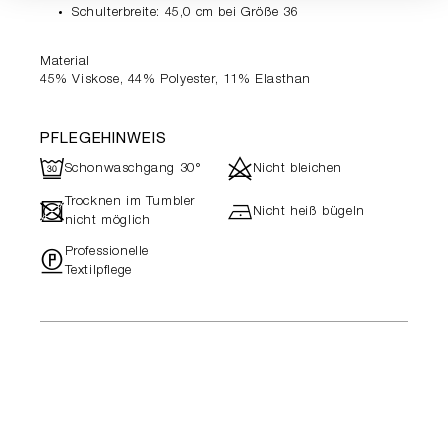
Schulterbreite: 45,0 cm bei Größe 36
Material
45% Viskose, 44% Polyester, 11% Elasthan
PFLEGEHINWEIS
R
d
Schonwaschgang 30°
Nicht bleichen
Trocknen im Tumbler
-
h
Nicht heiß bügeln
nicht möglich
Professionelle
"
Textilpflege