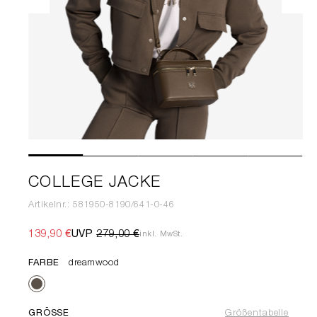
COLLEGE JACKE
Artikelnr.: 581950-8190/641-0-46
139,90 €
UVP
279,00 €
inkl. MwSt.
FARBE
dreamwood
GRÖSSE
Größentabelle