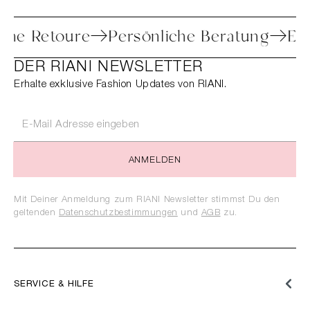
infache Retoure
Persönliche Beratung
DER RIANI NEWSLETTER
Erhalte exklusive Fashion Updates von RIANI.
ANMELDEN
Mit Deiner Anmeldung zum RIANI Newsletter stimmst Du den
geltenden
Datenschutzbestimmungen
und
AGB
zu.
SERVICE & HILFE