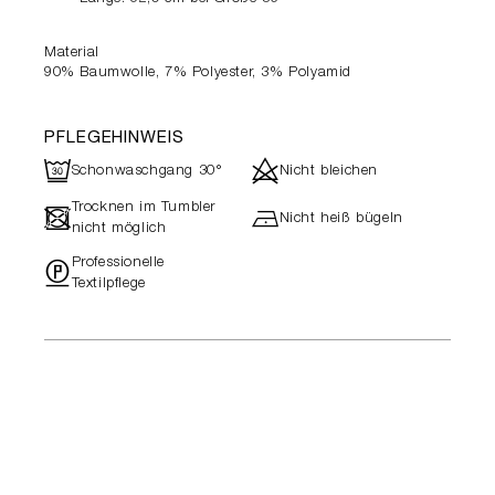
Material
90% Baumwolle, 7% Polyester, 3% Polyamid
PFLEGEHINWEIS
R
d
Schonwaschgang 30°
Nicht bleichen
Trocknen im Tumbler
-
h
Nicht heiß bügeln
nicht möglich
Professionelle
"
Textilpflege