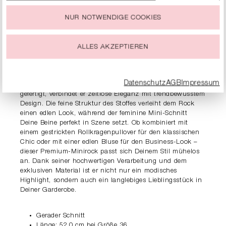
„Cookie-Einstellungen“ beschrieben werden.
NUR NOTWENDIGE COOKIES
Du kannst Deine Einwilligung zur Nutzung von Cookies zu
PRODUKTDETAILS
jeder Zeit ändern oder widerrufen.
ALLES AKZEPTIEREN
BESCHREIBUNG
Der RIANI Bouclé-Minirock ist ein echtes It-Piece für die
Datenschutz
AGB
Impressum
moderne, selbstbewusste Frau. Aus hochwertigem Bouclé
gefertigt, verbindet er zeitlose Eleganz mit trendbewusstem
Design. Die feine Struktur des Stoffes verleiht dem Rock
einen edlen Look, während der feminine Mini-Schnitt
Deine Beine perfekt in Szene setzt. Ob kombiniert mit
einem gestrickten Rollkragenpullover für den klassischen
Chic oder mit einer edlen Bluse für den Business-Look –
dieser Premium-Minirock passt sich Deinem Stil mühelos
an. Dank seiner hochwertigen Verarbeitung und dem
exklusiven Material ist er nicht nur ein modisches
Highlight, sondern auch ein langlebiges Lieblingsstück in
Deiner Garderobe.
Gerader Schnitt
Länge: 52,0 cm bei Größe 36