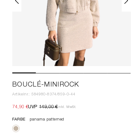
BOUCLÉ-MINIROCK
Artikelnr.: 584980-8374/859-0-44
74,90 €
UVP
149,00 €
inkl. MwSt.
FARBE
panama patterned