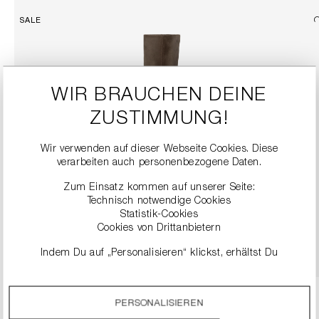
SALE
WIR BRAUCHEN DEINE
ZUSTIMMUNG!
Wir verwenden auf dieser Webseite Cookies. Diese
verarbeiten auch personenbezogene Daten.
STIEFEL AUS VELOURSLEDER
Zum Einsatz kommen auf unserer Seite:
249,90 €
499,00 €
Technisch notwendige Cookies
Statistik-Cookies
Cookies von Drittanbietern
DETAILS
Indem Du auf „Personalisieren“ klickst, erhältst Du
genauere Informationen zu unseren Cookies und kannst
diese nach Deinen eigenen Bedürfnissen anpassen.
PERSONALISIEREN
Durch einen Klick auf das Auswahlfeld „Alle akzeptieren“
stimmst Du der Verwendung aller Cookies zu, die unter