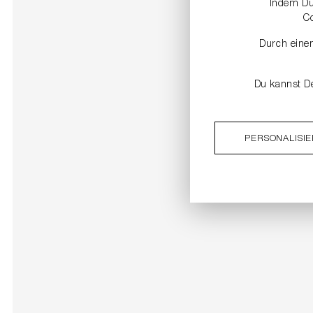
Indem Du 
C
Durch einen
Du kannst De
PERSONALISI