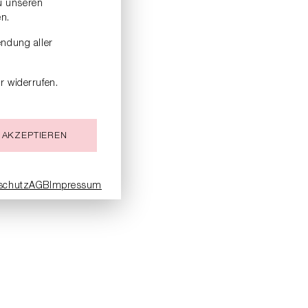
zu unseren
n.
endung aller
r widerrufen.
 AKZEPTIEREN
schutz
AGB
Impressum