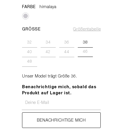
FARBE
himalaya
GRÖSSE
Größentabelle
32
34
36
38
46
40
42
44
48
Unser Model trägt Größe 36.
Benachrichtige mich, sobald das
Produkt auf Lager ist.
Deine E-Mail
BENACHRICHTIGE MICH