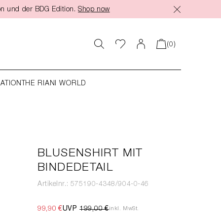
on und der BDG Edition.
Shop now
(0)
RATION
THE RIANI WORLD
BLUSENSHIRT MIT
BINDEDETAIL
Artikelnr.: 575190-4348/904-0-46
99,90 €
UVP
199,00 €
inkl. MwSt.