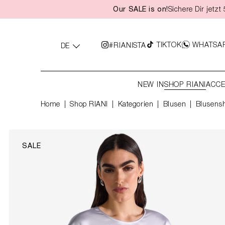
Our SALE is on!
Sichere Dir jetz
springen
Zur Hauptnavigation springen
TIKTOK
WHATSA
#RIANISTA
DE
NEW IN
SHOP RIANI
ACCE
Home
Shop RIANI
|
Kategorien
|
Blusen
Blusensh
SALE