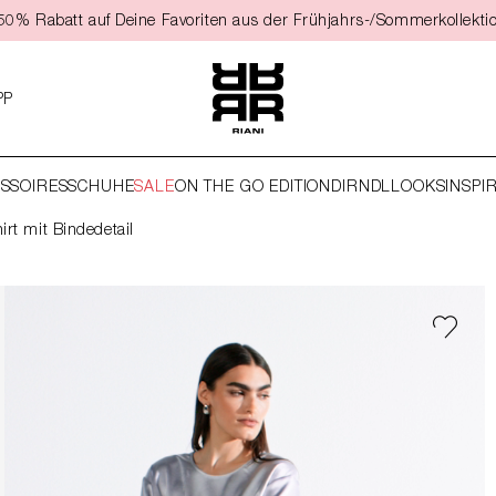
t 50% Rabatt auf Deine Favoriten aus der Frühjahrs-/Sommerkollekti
PP
SSOIRES
SCHUHE
SALE
ON THE GO EDITION
DIRNDL
LOOKS
INSPI
irt mit Bindedetail