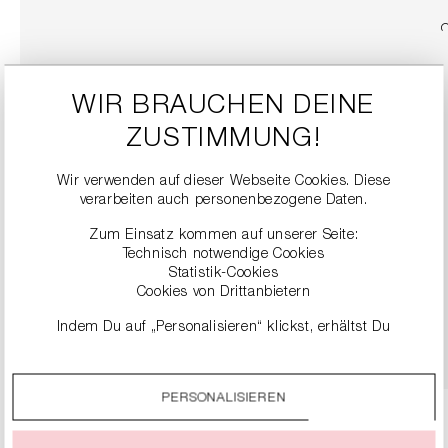
WIR BRAUCHEN DEINE
ZUSTIMMUNG!
Wir verwenden auf dieser Webseite Cookies. Diese
verarbeiten auch personenbezogene Daten.
Zum Einsatz kommen auf unserer Seite:
SNEAKER
Technisch notwendige Cookies
279,00 €
Statistik-Cookies
Cookies von Drittanbietern
Indem Du auf „Personalisieren“ klickst, erhältst Du
DETAILS
genauere Informationen zu unseren Cookies und kannst
diese nach Deinen eigenen Bedürfnissen anpassen.
PERSONALISIEREN
Durch einen Klick auf das Auswahlfeld „Alle akzeptieren“
stimmst Du der Verwendung aller Cookies zu, die unter
„Cookie-Einstellungen“ beschrieben werden.