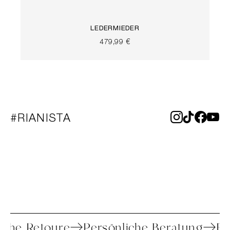
LEDERMIEDER
479,99 €
#RIANISTA
infache Retoure
Persönliche Beratung