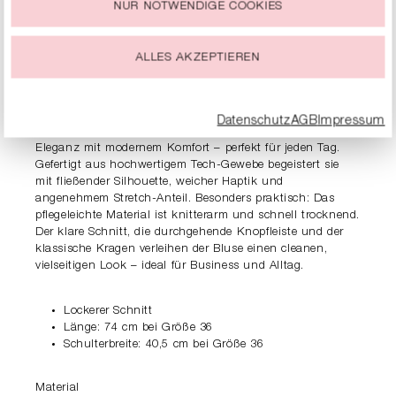
NUR NOTWENDIGE COOKIES
Du kannst Deine Einwilligung zur Nutzung von Cookies zu
jeder Zeit ändern oder widerrufen.
ALLES AKZEPTIEREN
PRODUKTDETAILS
BESCHREIBUNG
Datenschutz
AGB
Impressum
Die locker geschnittene RIANI Hemdbluse vereint zeitlose
Eleganz mit modernem Komfort – perfekt für jeden Tag.
Gefertigt aus hochwertigem Tech-Gewebe begeistert sie
mit fließender Silhouette, weicher Haptik und
angenehmem Stretch-Anteil. Besonders praktisch: Das
pflegeleichte Material ist knitterarm und schnell trocknend.
Der klare Schnitt, die durchgehende Knopfleiste und der
klassische Kragen verleihen der Bluse einen cleanen,
vielseitigen Look – ideal für Business und Alltag.
Lockerer Schnitt
Länge: 74 cm bei Größe 36
Schulterbreite: 40,5 cm bei Größe 36
Material