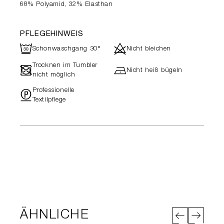
68% Polyamid, 32% Elasthan
PFLEGEHINWEIS
R
d
Schonwaschgang 30°
Nicht bleichen
Trocknen im Tumbler
-
h
Nicht heiß bügeln
nicht möglich
Professionelle
"
Textilpflege
ÄHNLICHE