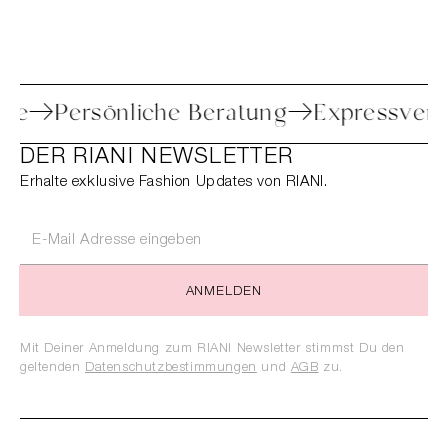
e Retoure
Persönliche Beratung
Expre
DER RIANI NEWSLETTER
Erhalte exklusive Fashion Updates von RIANI.
ANMELDEN
Mit Deiner Anmeldung zum RIANI Newsletter stimmst Du den
geltenden
Datenschutzbestimmungen
und
AGB
zu.