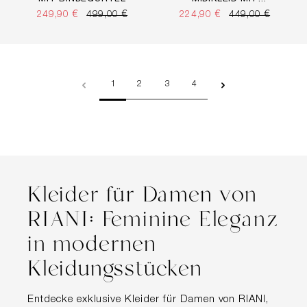
LLOVER PRINT
249,90 €
499,00 €
224,90 €
449,00 €
Seite
Seite
Seite
Seite
1
2
3
4
Kleider für Damen von
RIANI: Feminine Eleganz
in modernen
Kleidungsstücken
Entdecke exklusive Kleider für Damen von RIANI,