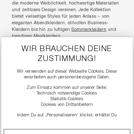
die moderne Weiblichkeit, hochwertige Materialien
und zeitloses Design vereinen. Jede Kollektion
bietet vielseitige Styles für jeden Anlass – von
eleganten Abendkleidern, stilvollen Business-
Kleidern bis hin zu luftigen
Sommerkleidern
und
trendigen
Maxikleidern
.
WIR BRAUCHEN DEINE
Hochwertige
ZUSTIMMUNG!
Damenkleider für jeden
Anlass
Wir verwenden auf dieser Webseite Cookies. Diese
verarbeiten auch personenbezogene Daten.
Zum Einsatz kommen auf unserer Seite:
Die Kleider von RIANI stehen für Premium-Qualität
Technisch notwendige Cookies
und eine perfekte Passform. Ob im Alltag, im Büro,
Statistik-Cookies
für den Sommer oder zu besonderen Events –
Cookies von Drittanbietern
jedes Modell überzeugt durch durchdachte
Indem Du auf „Personalisieren“ klickst, erhältst Du
Schnitte, edle Stoffe und liebevolle Details.
genauere Informationen zu unseren Cookies und kannst
diese nach Deinen eigenen Bedürfnissen anpassen.