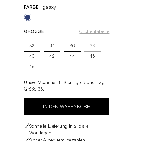
FARBE
galaxy
GRÖSSE
Größentabelle
34
32
36
38
40
42
44
46
48
Unser Model ist 179 cm groß und trägt
Größe 36.
IN DEN WARENKORB
Schnelle Lieferung in 2 bis 4
Werktagen