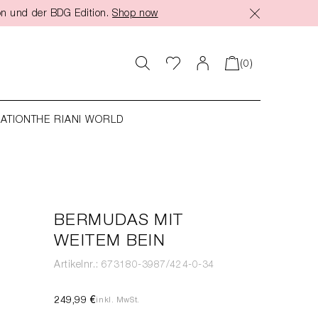
on und der BDG Edition.
Shop now
(0)
RATION
THE RIANI WORLD
BERMUDAS MIT
WEITEM BEIN
Artikelnr.: 673180-3987/424-0-34
249,99 €
inkl. MwSt.