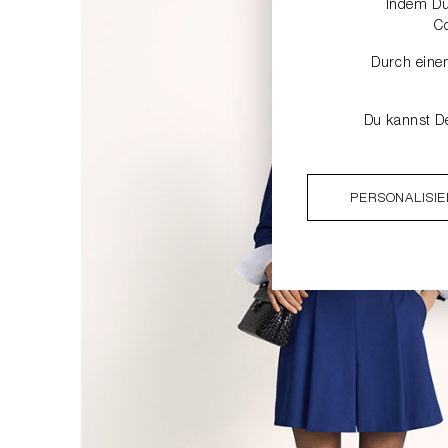
Indem Du 
C
Durch einen
Du kannst De
PERSONALISI