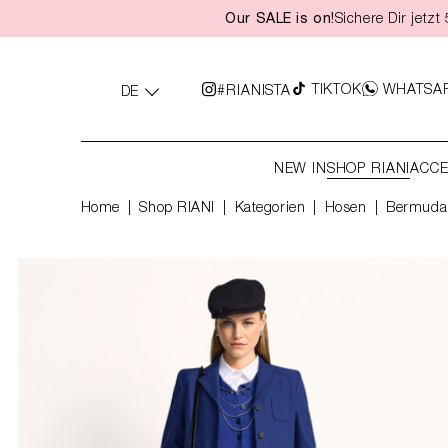
Our SALE is on!
Sichere Dir jetz
springen
Zur Hauptnavigation springen
TIKTOK
WHATSA
#RIANISTA
DE
NEW IN
SHOP RIANI
ACCE
Home
Shop RIANI
|
Kategorien
|
Hosen
Bermudas