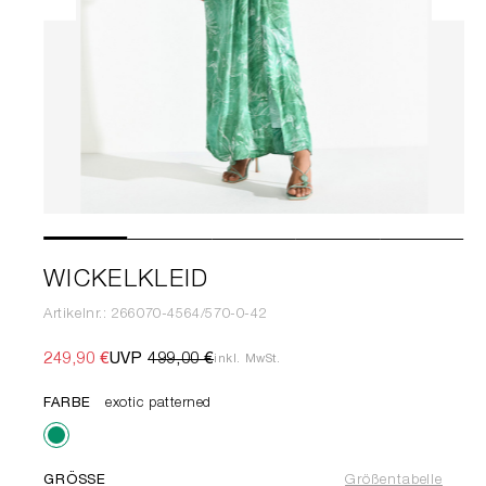
WICKELKLEID
Artikelnr.: 266070-4564/570-0-42
249,90 €
UVP
499,00 €
inkl. MwSt.
FARBE
exotic patterned
GRÖSSE
Größentabelle