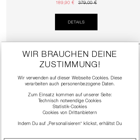
189,90 €
379,00 €
DETAILS
SALE
WIR BRAUCHEN DEINE
ZUSTIMMUNG!
Wir verwenden auf dieser Webseite Cookies. Diese
verarbeiten auch personenbezogene Daten.
Zum Einsatz kommen auf unserer Seite:
Technisch notwendige Cookies
Statistik-Cookies
Cookies von Drittanbietern
KITTEN HEELS MIT STRASSBESATZ
134,90 €
269,00 €
Indem Du auf „Personalisieren“ klickst, erhältst Du
genauere Informationen zu unseren Cookies und kannst
diese nach Deinen eigenen Bedürfnissen anpassen.