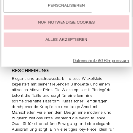
DETAILS
PERSONALISIEREN
Durch einen Klick auf das Auswahlfeld „Alle akzeptieren“
stimmst Du der Verwendung aller Cookies zu, die unter
„Cookie-Einstellungen“ beschrieben werden.
NUR NOTWENDIGE COOKIES
Du kannst Deine Einwilligung zur Nutzung von Cookies zu
jeder Zeit ändern oder widerrufen.
ALLES AKZEPTIEREN
PRODUKTDETAILS
Datenschutz
AGB
Impressum
BESCHREIBUNG
Elegant und ausdrucksstark – dieses Wickelkleid
begeistert mit seiner fließenden Silhouette und einem
stilvollen Allover-Print. Die Wickeloptik mit Bindegürtel
betont die Taille und sorgt für eine feminine,
schmeichelhafte Passform. Klassischer Hemdkragen,
durchgehende Knopfleiste und lange Ärmel mit
Manschetten verleihen dem Design eine moderne und
zugleich zeitlose Note, während die weich fallende
Qualität für eine schöne Bewegung und eine elegante
Ausstrahlung sorgt. Ein vielseitiges Key-Piece, ideal für