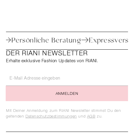
toure
Persönliche Beratung
Expressve
DER RIANI NEWSLETTER
Erhalte exklusive Fashion Updates von RIANI.
ANMELDEN
Mit Deiner Anmeldung zum RIANI Newsletter stimmst Du den
geltenden
Datenschutzbestimmungen
und
AGB
zu.