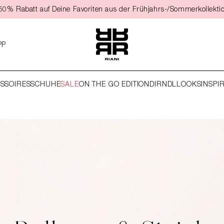
t 50% Rabatt auf Deine Favoriten aus der Frühjahrs-/Sommerkollekti
PP
SSOIRES
SCHUHE
SALE
ON THE GO EDITION
DIRNDL
LOOKS
INSPI