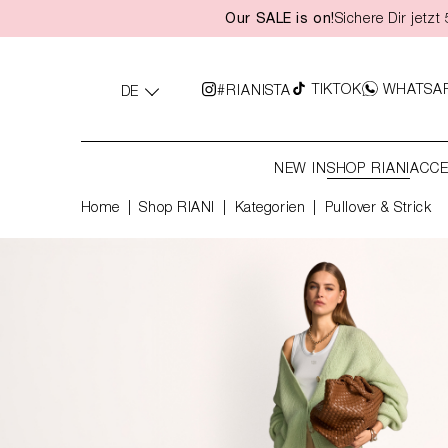
Our SALE is on!
Sichere Dir jetz
springen
Zur Hauptnavigation springen
TIKTOK
WHATSA
#RIANISTA
DE
NEW IN
SHOP RIANI
ACCE
Home
Shop RIANI
|
Kategorien
|
Pullover & Strick